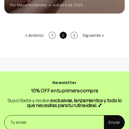
Por Maca Fernández
octubre 06, 2023
« Anterior
1
2
3
Siguiente »
Newsletter
10% OFF en tu primera compra
Suscríbete y recibe
exclusivas, lanzamientos y todo lo
que necesitas para tu rutina ideal.
💕
Enviar