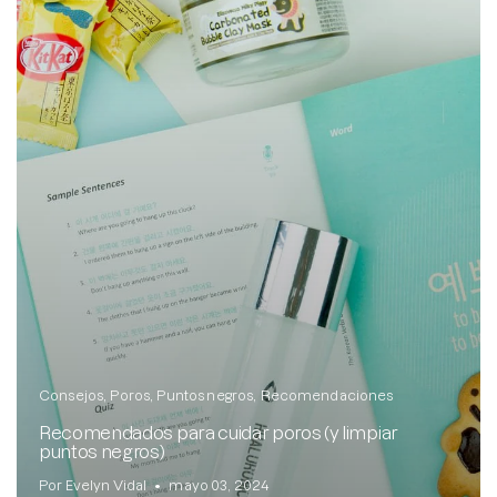
Brightening post verano
Protector Solar en Barra No.1
Parche para granitos
Rastrear mi Pedido
Parches para granitos internos
Parches para manchitas pos acné
Consejos
Poros
Puntos negros
Recomendaciones
Recomendados para cuidar poros (y limpiar
puntos negros)
Por Evelyn Vidal
mayo 03, 2024