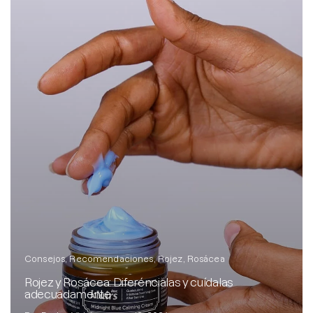
Consejos
Recomendaciones
Rojez
Rosácea
Rojez y Rosácea: Diferéncialas y cuídalas
adecuadamente