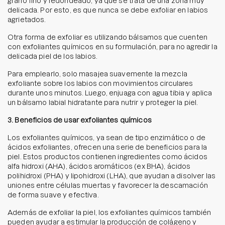
grano fino y redondeado, ya que se trata de una zona muy
delicada. Por esto, es que nunca se debe exfoliar en labios
agrietados.
Otra forma de exfoliar es utilizando bálsamos que cuenten
con exfoliantes químicos en su formulación, para no agredir la
delicada piel de los labios.
Para emplearlo, solo masajea suavemente la mezcla
exfoliante sobre los labios con movimientos circulares
durante unos minutos. Luego, enjuaga con agua tibia y aplica
un bálsamo labial hidratante para nutrir y proteger la piel.
3. Beneficios de usar exfoliantes químicos
Los exfoliantes químicos, ya sean de tipo enzimático o de
ácidos exfoliantes, ofrecen una serie de beneficios para la
piel. Estos productos contienen ingredientes como ácidos
alfa hidroxi (AHA), ácidos aromáticos (ex BHA), ácidos
polihidroxi (PHA) y lipohidroxi (LHA), que ayudan a disolver las
uniones entre células muertas y favorecer la descamación
de forma suave y efectiva.
Además de exfoliar la piel, los exfoliantes químicos también
pueden ayudar a estimular la producción de colágeno y