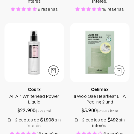
interés.
interés.
9 reseñas
18 reseñas
AHA 7 Whitehead Power Liquid
Ji Woo Gae Heart
Cosrx
Celimax
AHA 7 Whitehead Power
Ji Woo Gae Heartleaf BHA
Liquid
Peeling 2 und
$22.900
$5.900
por
por
$229
/
ml
$2.950
/
item
En 12 cuotas de
$1.908
sin
En 12 cuotas de
$492
sin
interés.
interés.
15 reseñas
5 reseñas