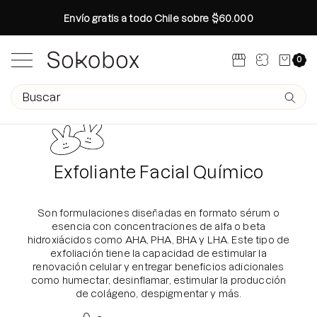
Saltar
Envío gratis a todo Chile sobre $60.000
al
contenido
Carro abi
0
Abrir menú de navegación
Campo de texto de búsqueda
Envíe 
Búsquedas populares
Rutina Otoño
Exfoliante Facial Químico
Colección Glass Skin Ritual
Especial Brightening Manchas
Son formulaciones diseñadas en formato sérum o
esencia con concentraciones de alfa o beta
Rutina otoño en 4 pasos
hidroxiácidos como AHA, PHA, BHA y LHA. Este tipo de
Age-R Booster Pro Medicube
exfoliación tiene la capacidad de estimular la
renovación celular y entregar beneficios adicionales
Conoce tu tipo de Piel
como humectar, desinflamar, estimular la producción
de colágeno, despigmentar y más.
Crea tu Propio Kit
Glass Skin Tips