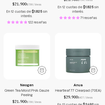
$730
/
item
$21.900
por
$730
/
item
En 12 cuotas de
$1.825
sin
En 12 cuotas de
$1.825
sin
interés.
interés.
71 reseñas
122 reseñas
Green Tea Moist PHA Gauze Peeling
Heartleaf 77 Cle
Neogen
Anua
Green Tea Moist PHA Gauze
Heartleaf 77 Clearpad (70EA)
Peeling
$29.900
por
$427
/
item
$21.900
por
$730
/
item
En 12 cuotas de
$2.492
sin