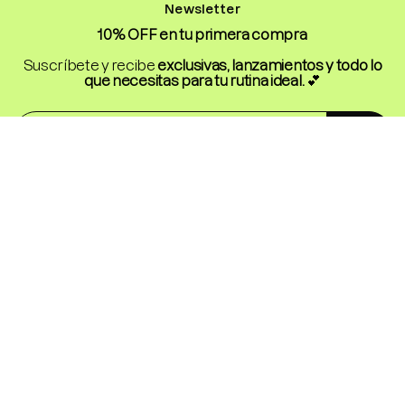
Newsletter
10% OFF en tu primera compra
Suscríbete y recibe
exclusivas, lanzamientos y todo lo
que necesitas para tu rutina ideal.
💕
Enviar
Conoce
Descubre
Skincare
Nosotros
Makeup
Nuestras Tiendas
Haircare
Blog
Colecciones
Contacto
Rutina Otoño
Venta Mayorista
Glass Skin Ritual
Encuentra tu tienda más