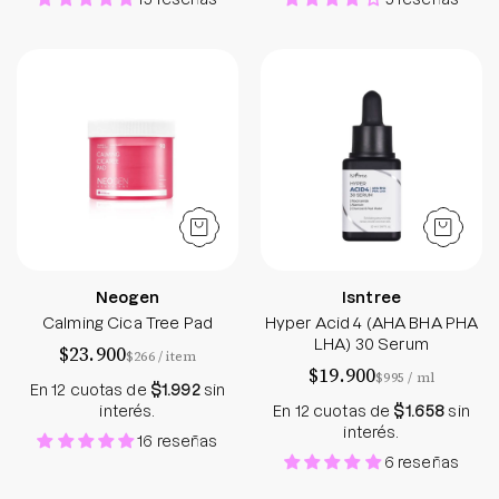
Calming Cica Tree Pad
Hyper Acid 4 (A
Neogen
Isntree
Calming Cica Tree Pad
Hyper Acid 4 (AHA BHA PHA
LHA) 30 Serum
$23.900
por
$266
/
item
$19.900
por
$995
/
ml
En 12 cuotas de
$1.992
sin
interés.
En 12 cuotas de
$1.658
sin
interés.
16 reseñas
6 reseñas