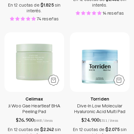
En 12 cuotas de
$1.825
sin
interés.
interés.
14 reseñas
74 reseñas
Ji Woo Gae Heartleaf BHA Peeling Pad
Dive-In Low Mole
Celimax
Torriden
Ji Woo Gae Heartleaf BHA
Dive-In Low Molecular
Peeling Pad
Hyaluronic Acid Multi Pad
$26.900
$24.900
por
por
$448
/
item
$311
/
item
En 12 cuotas de
$2.242
sin
En 12 cuotas de
$2.075
sin