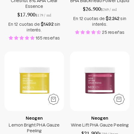
Chesnut 8% AHA Clear
BHA Blackhead Power Liquid
Essence
$26.900
por
$269
/
ml
$17.900
por
$179
/
ml
En 12 cuotas de
$2.242
sin
En 12 cuotas de
$1.492
sin
interés.
interés.
25 reseñas
165 reseñas
Lemon Bright PHA Gauze Peeling
Wine Lift PHA Ga
Neogen
Neogen
Lemon Bright PHA Gauze
Wine Lift PHA Gauze Peeling
Peeling
$21.900
por