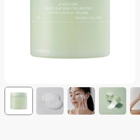
Brightening post verano
Protector Solar en Barra No.1
Parche para granitos
Rastrear mi Pedido
Parches para granitos internos
Parches para manchitas pos acné