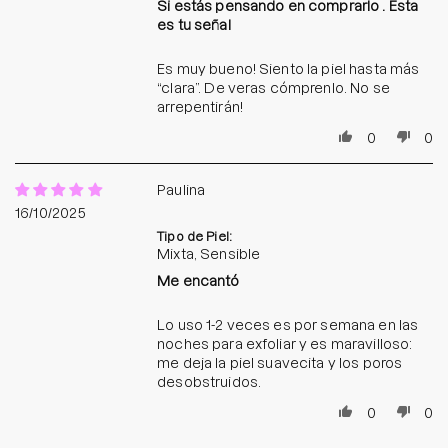
Si estás pensando en comprarlo . Esta
es tu señal
Es muy bueno! Siento la piel hasta más
“clara”. De veras cómprenlo. No se
arrepentirán!
0
0
Paulina
16/10/2025
Tipo de Piel:
Mixta, Sensible
Me encantó
Lo uso 1-2 veces es por semana en las
noches para exfoliar y es maravilloso:
me deja la piel suavecita y los poros
desobstruidos.
0
0