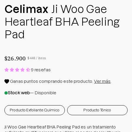
Celimax
Ji Woo Gae
Heartleaf BHA Peeling
Pad
$26.900
Precio por unidad
por
$448
/
item
9 reseñas
Ganas
puntos comprando este producto.
Ver más
.
Stock web
— Disponible
Producto Exfoliante Químico
Producto Tónico
Ji Woo Gae Heartleaf BHA Peeling Pad es un tratamiento