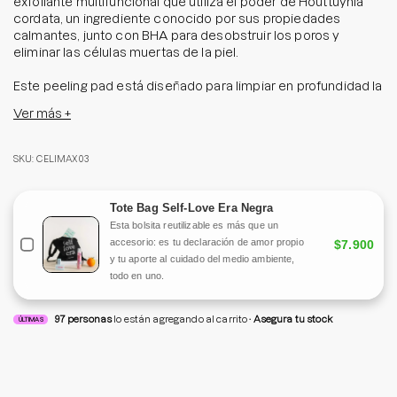
exfoliante multifuncional que utiliza el poder de Houttuynia
cordata, un ingrediente conocido por sus propiedades
calmantes, junto con BHA para desobstruir los poros y
eliminar las células muertas de la piel.
Este peeling pad está diseñado para limpiar en profundidad la
piel, removiendo impurezas y exceso de sebo, mientras
Ver más +
proporciona hidratación y calma a la piel sensible. Con un uso
regular, verás una piel más suave, limpia y equilibrada.
SKU: CELIMAX03
Tamaño:
60 pads/125ml
Tote Bag Self-Love Era Negra
Esta bolsita reutilizable es más que un
accesorio: es tu declaración de amor propio
$7.900
y tu aporte al cuidado del medio ambiente,
todo en uno.
97
personas
lo están agregando al carrito
Asegura tu stock
ÚLTIMAS