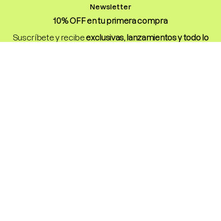
Newsletter
10% OFF en tu primera compra
Suscríbete y recibe
exclusivas, lanzamientos y todo lo
que necesitas para tu rutina ideal.
💕
Enviar
Conoce
Descubre
Skincare
Nosotros
Makeup
Nuestras Tiendas
Haircare
Blog
Colecciones
Contacto
Rutina Otoño
Venta Mayorista