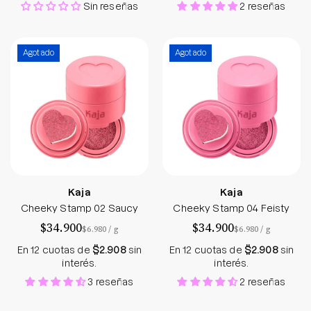
Sin reseñas
2 reseñas
Cheeky Stamp 02 Saucy
Cheeky Stamp 04
Agotado
Agotado
Kaja
Kaja
Cheeky Stamp 02 Saucy
Cheeky Stamp 04 Feisty
$34.900
$34.900
por
por
$6.980
/
g
$6.980
/
g
En 12 cuotas de
$2.908
sin
En 12 cuotas de
$2.908
sin
interés.
interés.
3 reseñas
2 reseñas