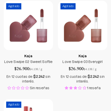
Love Swipe 02 Sweet Softie
Love Swipe 03 Ev
Agotado
Agotado
Kaja
Kaja
Love Swipe 02 Sweet Softie
Love Swipe 03 Everygirl
$26.900
$26.900
por
por
$4.138
/
g
$4.138
/
g
En 12 cuotas de
$2.242
sin
En 12 cuotas de
$2.242
sin
interés.
interés.
Sin reseñas
1 reseña
Heart Melter 03 Crazy 4U
Agotado