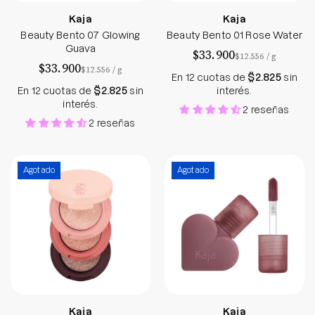
Kaja
Kaja
Beauty Bento 07 Glowing
Beauty Bento 01 Rose Water
Guava
$33.900
por
$12.556
/
g
$33.900
por
$12.556
/
g
En 12 cuotas de
$2.825
sin
En 12 cuotas de
$2.825
sin
interés.
interés.
2 reseñas
2 reseñas
Beauty Bento 02 Orange Blossom
Love Swipe 05 I'
Agotado
Agotado
Kaja
Kaja