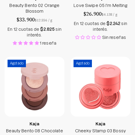
Beauty Bento 02 Orange
Love Swipe 05 I'm Melting
Blossom
$26.900
por
$4.138
/
g
$33.900
por
$12.556
/
g
En 12 cuotas de
$2.242
sin
En 12 cuotas de
$2.825
sin
interés.
interés.
Sin reseñas
1 reseña
Beauty Bento 08 Chocolate Dahlia
Cheeky Stamp 0
Agotado
Agotado
Kaja
Kaja
Beauty Bento 08 Chocolate
Cheeky Stamp 03 Bossy