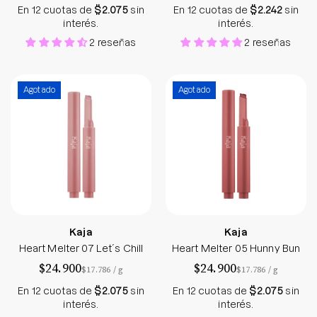
En 12 cuotas de
$2.075
sin
En 12 cuotas de
$2.242
sin
interés.
interés.
2 reseñas
2 reseñas
Heart Melter 07 Let´s Chill
Heart Melter 05
Agotado
Agotado
Kaja
Kaja
Heart Melter 07 Let´s Chill
Heart Melter 05 Hunny Bun
$24.900
$24.900
por
por
$17.786
/
g
$17.786
/
g
En 12 cuotas de
$2.075
sin
En 12 cuotas de
$2.075
sin
interés.
interés.