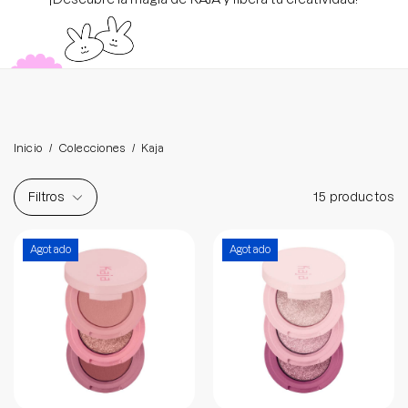
Brightening post verano
Protector Solar en Barra No.1
Parche para granitos
Rastrear mi Pedido
Parches para granitos internos
Parches para manchitas pos acné
Inicio
/
Colecciones
/
Kaja
Filtros
15 productos
Beauty Bento 07 Glowing Guava
Beauty Bento 01
Agotado
Agotado