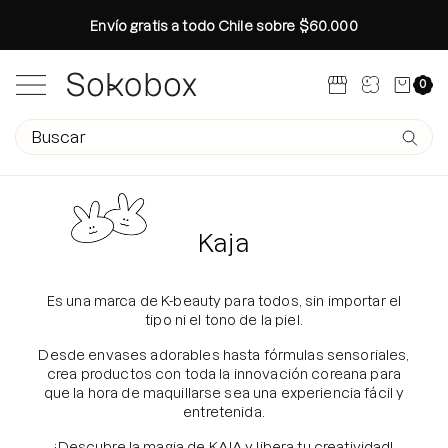
Saltar
Envío gratis a todo Chile sobre $60.000
al
contenido
Carro abi
0
Abrir menú de navegación
Campo de texto de búsqueda
Envíe 
Búsquedas populares
Rutina Otoño
Kaja
Colección Glass Skin Ritual
Especial Brightening Manchas
Es una marca de K-beauty para todos, sin importar el
tipo ni el tono de la piel.
Rutina otoño en 4 pasos
Desde envases adorables hasta fórmulas sensoriales,
Age-R Booster Pro Medicube
crea productos con toda la innovación coreana para
Conoce tu tipo de Piel
que la hora de maquillarse sea una experiencia fácil y
entretenida.
Crea tu Propio Kit
Glass Skin Tips
¡Descubre la magia de KAJA y libera tu creatividad!