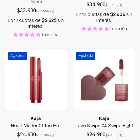
Dahlia
$34.900
por
$6.980
/
g
$33.900
por
$12.556
/
g
En 12 cuotas de
$2.908
sin
En 12 cuotas de
$2.825
sin
interés.
interés.
1 reseña
1 reseña
Heart Melter 01 Too Hot
Love Swipe 04 S
Agotado
Agotado
Kaja
Kaja
Heart Melter 01 Too Hot
Love Swipe 04 Swipe Right
$24.900
$26.900
por
por
$17.786
/
g
$4.138
/
g