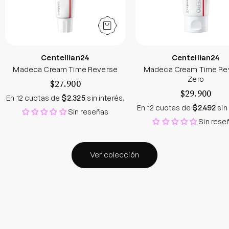
Centellian24
Centellian24
Madeca Cream Time Reverse
Madeca Cream Time Re
Zero
$27.900
$29.900
En 12 cuotas de
$2.325
sin interés.
En 12 cuotas de
$2.492
sin
Sin reseñas
Sin rese
Ver colección