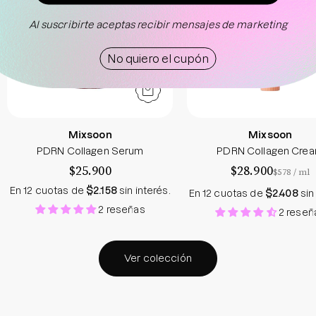
Al suscribirte aceptas recibir mensajes de marketing
no quiero el cupón
Mixsoon
Mixsoon
PDRN Collagen Serum
PDRN Collagen Cre
$25.900
$28.900
por
$578
/
ml
En 12 cuotas de
$2.158
sin interés.
En 12 cuotas de
$2.408
sin
2 reseñas
2 reseñ
Ver colección