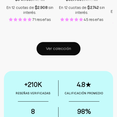
En 12 cuotas de
$2.908
sin
En 12 cuotas de
$2.742
sin
En 
interés.
interés.
71 reseñas
45 reseñas
Ver colección
+210K
4.8★
RESEÑAS VERIFICADAS
CALIFICACIÓN PROMEDIO
8
98%