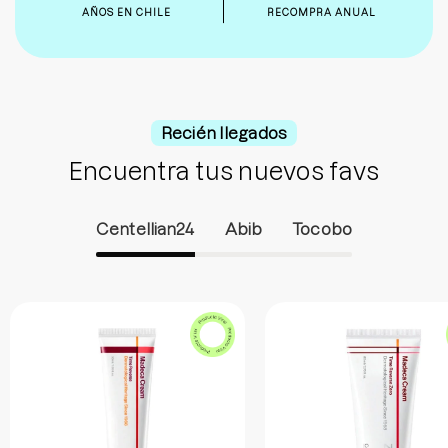
AÑOS EN CHILE
RECOMPRA ANUAL
Recién llegados
Encuentra tus nuevos favs
Centellian24
Abib
Tocobo
Madeca Cream Time Reverse - Sokobox
Madeca C