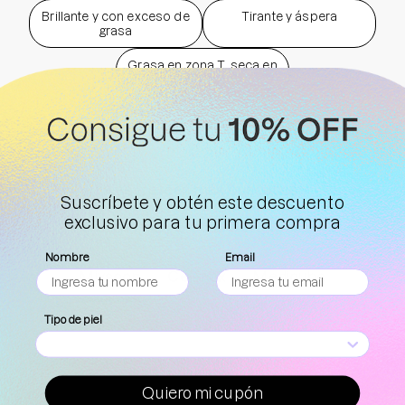
Brillante y con exceso de
Tirante y áspera
grasa
Grasa en zona T, seca en
mejillas
Las marcas más buscadas
Suscríbete y obtén este descuento
Tus always K-Beauty favs
exclusivo para tu primera compra
Nombre
Email
Mixsoon
Celimax
Medicube
Tipo de piel
PDRN Collagen Serum - Sokobox
PDRN Col
quiero mi cupón