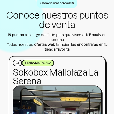
Cada día más cerca de ti
Conoce nuestros puntos
de venta
16 puntos
a lo largo de Chile para que vivas el
K-Beauty
en
persona.
Todas nuestras
ofertas web
también
las encontrarás en tu
tienda favorita
04
TIENDA DESTACADA
02
03
01
TIENDA DESTACADA
TIENDA DESTACADA
TIENDA DESTACADA
Sokobox Mall Marina
Sokobox Mallplaza
Sokobox Mallplaza
Sokobox Mallplaza La
Los Ángeles
Antofagasta
Serena