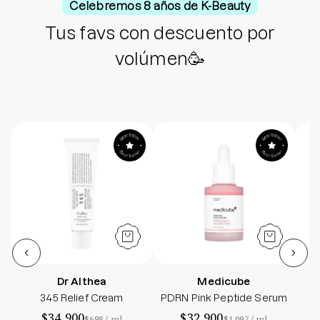
Celebremos 8 años de K-Beauty
Tus favs con descuento por
volúmen🥳
345 Relief Cream - Sokobox
PDRN Pink Peptide
Dr Althea
Medicube
345 Relief Cream
PDRN Pink Peptide Serum
T
$34.900
$32.900
por
por
$698
/
ml
$1.097
/
ml