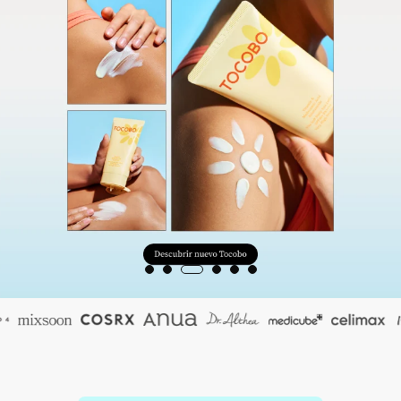
Brightening post verano
Protector Solar en Barra No.1
Parche para granitos
Rastrear mi Pedido
Parches para granitos internos
Parches para manchitas pos acné