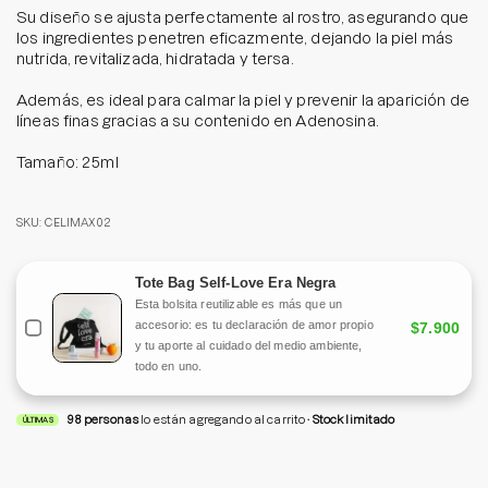
Su diseño se ajusta perfectamente al rostro, asegurando que
los ingredientes penetren eficazmente, dejando la piel más
nutrida, revitalizada, hidratada y tersa.
Además, es ideal para calmar la piel y prevenir la aparición de
líneas finas gracias a su contenido en Adenosina.
Tamaño: 25ml
SKU: CELIMAX02
Tote Bag Self-Love Era Negra
Esta bolsita reutilizable es más que un
accesorio: es tu declaración de amor propio
$7.900
y tu aporte al cuidado del medio ambiente,
todo en uno.
98
personas
lo están agregando al carrito
Stock limitado
ÚLTIMAS