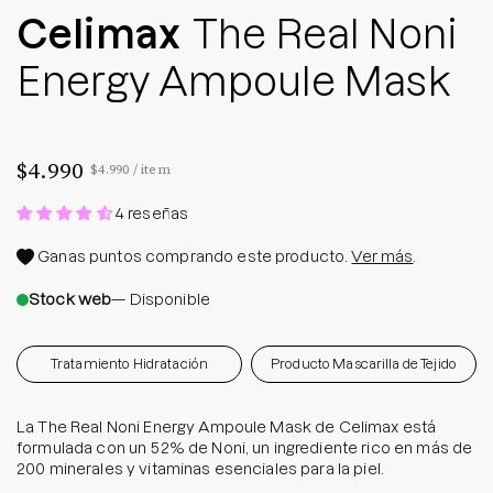
Celimax
The Real Noni
Energy Ampoule Mask
$4.990
Precio por unidad
por
$4.990
/
item
4 reseñas
Ganas
puntos comprando este producto.
Ver más
.
Stock web
— Disponible
Tratamiento Hidratación
Producto Mascarilla de Tejido
La The Real Noni Energy Ampoule Mask de Celimax está
formulada con un 52% de Noni, un ingrediente rico en más de
200 minerales y vitaminas esenciales para la piel.