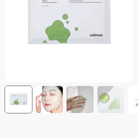
Brightening post verano
Protector Solar en Barra No.1
Parche para granitos
Rastrear mi Pedido
Parches para granitos internos
Parches para manchitas pos acné