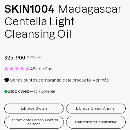
SKIN1004
Madagascar
Centella Light
Cleansing Oil
$25.900
Precio por unidad
por
$130
/
ml
48 reseñas
Ganas
puntos comprando este producto.
Ver más
.
Stock web
— Disponible
Libre de Gluten
Libre de Origen Animal
Tratamiento Poros y Control
Tratamiento Sensibilidad
de sebo