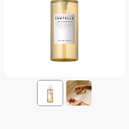
Brightening post verano
Protector Solar en Barra No.1
Parche para granitos
Rastrear mi Pedido
Parches para granitos internos
Parches para manchitas pos acné