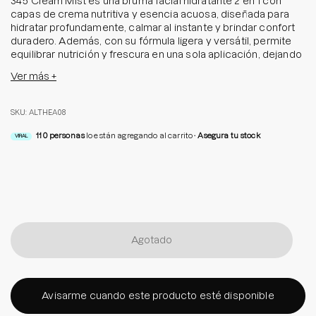
345 Cream Mist es una bruma facial hidratante 2 en 1 con
capas de crema nutritiva y esencia acuosa, diseñada para
hidratar profundamente, calmar al instante y brindar confort
duradero. Además, con su fórmula ligera y versátil, permite
equilibrar nutrición y frescura en una sola aplicación, dejando
la piel suave, perfectamente balanceada, sin sensación de
Ver más +
pesadez. Úsala como parte de tu rutina de skincare, antes
del maquillaje para preparar la piel, y también como bruma
durante el día.
SKU: ALTHEA08
Con ingredientes como centella asiática, madecassoside,
110
personas
lo están agregando al carrito
Asegura tu stock
VIRAL
aloe, pantenol ácido hialurónico y salvado de arroz, di adiós a
la deshidratación, para dar la bienvenida a una piel más
luminosa y visiblemente más saludable.
Tamaño: 100 ml
Agotado
Avisarme cuando este producto esté disponible