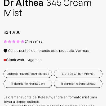
Dr Althea
345 Cream
Mist
$24.900
24 reseñas
Ganas
puntos comprando este producto.
Ver más
.
Stock web
— Agotado
Libre de Fragancias Artificiales
Libre de Origen Animal
Tratamiento Hidratación
Tratamiento Sensibilidad
La crema favorita del K-Beauty, ahora en formato mist para
llevar a donde quieras.