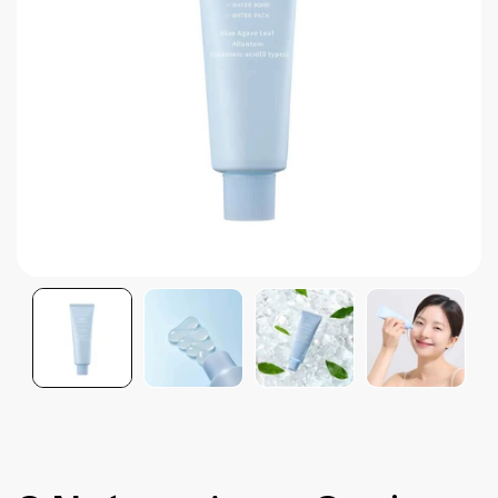
Brightening post verano
Protector Solar en Barra No.1
Parche para granitos
Rastrear mi Pedido
Parches para granitos internos
Parches para manchitas pos acné