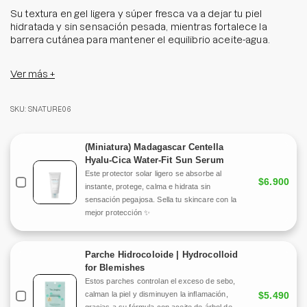
Su textura en gel ligera y súper fresca va a dejar tu piel
hidratada y sin sensación pesada, mientras fortalece la
barrera cutánea para mantener el equilibrio aceite-agua.
Es ideal para todo tipo de pieles incluso las más delicadas,
Ver más +
deshidratadas o propensas al acné ya que al estar
enriquecida con ácido hialurónico, alantoína, fructano e
inulina, proporciona un efecto calmante inmediato que ayuda
SKU: SNATURE06
a reducir la temperatura de la piel causada por agresores
externos.
(Miniatura) Madagascar Centella
Tamaño: 80 ml
Hyalu-Cica Water-Fit Sun Serum
Este protector solar ligero se absorbe al
$6.900
instante, protege, calma e hidrata sin
sensación pegajosa. Sella tu skincare con la
mejor protección ✨
Parche Hidrocoloide | Hydrocolloid
for Blemishes
Estos parches controlan el exceso de sebo,
calman la piel y disminuyen la inflamación,
$5.490
gracias a su fórmula con aceite de árbol de