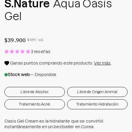
S.Nature
Aqua Oasis
Gel
$39.900
Precio por unidad
por
$499
/
ml
3 reseñas
Ganas
puntos comprando este producto.
Ver más
.
Stock web
— Disponible
Libre de Alcohol
Libre de Origen Animal
Tratamiento Acné
Tratamiento Hidratación
Oasis Gel Cream es la hidratante que se convirtió
instantáneamente en un bestseller en Corea.