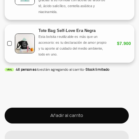
té, ácido salicílico, centella asiática y
niacinamida.
Tote Bag Self-Love Era Negra
Esta bolsita reutilizable es más que un
accesorio: es tu declaración de amor propio
$7.900
y tu aporte al cuidado del medio ambiente,
todo en uno.
46
personas
lo están agregando al carrito
Stock limitado
VIRAL
Añadir al carrito