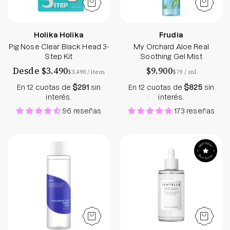
Holika Holika
Frudia
Pig Nose Clear Black Head 3-
My Orchard Aloe Real
Step Kit
Soothing Gel Mist
Desde $3.490
$9.900
por
por
$3.490
/
item
$79
/
ml
En 12 cuotas de
$291
sin
En 12 cuotas de
$825
sin
interés.
interés.
96 reseñas
173 reseñas
Hyaluronic Acid Water Toner Plus
Madagascar Cent