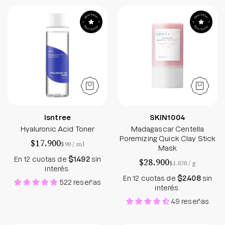
Hyaluronic Acid Toner
Madagascar Cent
Isntree
SKIN1004
Hyaluronic Acid Toner
Madagascar Centella
Poremizing Quick Clay Stick
$17.900
por
$90
/
ml
Mask
En 12 cuotas de
$1.492
sin
$28.900
por
$1.070
/
g
interés.
En 12 cuotas de
$2.408
sin
522 reseñas
interés.
49 reseñas