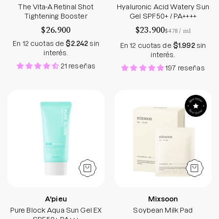
The Vita-A Retinal Shot
Hyaluronic Acid Watery Sun
Tightening Booster
Gel SPF50+ / PA++++
$26.900
$23.900
por
$478
/
ml
En 12 cuotas de
$2.242
sin
En 12 cuotas de
$1.992
sin
interés.
interés.
21 reseñas
197 reseñas
Pure Block Aqua Sun Gel EX SPF50+ PA+++
Soybean Milk Pa
A'pieu
Mixsoon
Pure Block Aqua Sun Gel EX
Soybean Milk Pad