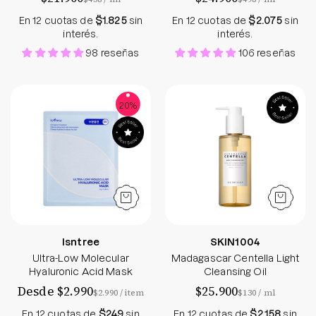
En 12 cuotas de
$1.825
sin
En 12 cuotas de
$2.075
sin
interés.
interés.
98 reseñas
106 reseñas
Ultra-Low Molecular Hyaluronic Acid Mask
Madagascar Cente
20%
Isntree
SKIN1004
Ultra-Low Molecular
Madagascar Centella Light
Hyaluronic Acid Mask
Cleansing Oil
Desde $2.990
$25.900
por
por
$2.990
/
item
$130
/
ml
En 12 cuotas de
$249
sin
En 12 cuotas de
$2.158
sin