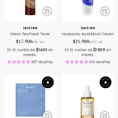
Isntree
Isntree
Green Tea Fresh Toner
Hyaluronic Acid Moist Cream
$17.900
$21.900
por
por
$90
/
ml
$219
/
ml
En 12 cuotas de
$1.492
sin
En 12 cuotas de
$1.825
sin
interés.
interés.
387 reseñas
160 reseñas
Hydro Cera-nol Real Deep Mask
Madagascar Cen