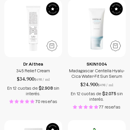
345 Relief Cream - Sokobox
Madagascar Cent
Dr Althea
SKIN1004
345 Relief Cream
Madagascar Centella Hyalu-
Cica Water-Fit Sun Serum
$34.900
por
$698
/
ml
$24.900
por
$498
/
ml
En 12 cuotas de
$2.908
sin
interés.
En 12 cuotas de
$2.075
sin
interés.
70 reseñas
77 reseñas
Ultra UV Shield Sun Essence (SPF50+ PA++++) - Fr
Aloe 99% Soothin