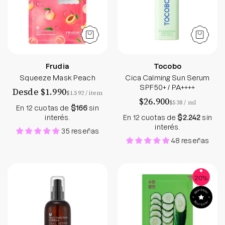
Frudia
Tocobo
Squeeze Mask Peach
Cica Calming Sun Serum
SPF50+ / PA++++
Desde $1.990
por
$1.592
/
item
$26.900
por
$538
/
ml
En 12 cuotas de
$166
sin
interés.
En 12 cuotas de
$2.242
sin
interés.
35 reseñas
48 reseñas
Snail Repair Intensive Essence - Mizon - Soko Bo
Cucumber Mask Sh
20%