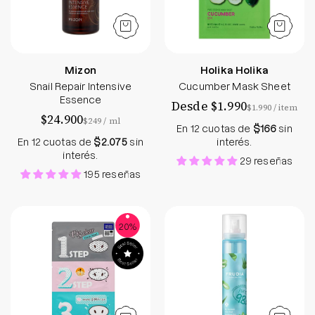
Mizon
Holika Holika
Snail Repair Intensive
Cucumber Mask Sheet
Essence
Desde $1.990
por
$1.990
/
item
$24.900
por
$249
/
ml
En 12 cuotas de
$166
sin
En 12 cuotas de
$2.075
sin
interés.
interés.
29 reseñas
195 reseñas
Pig Nose Clear Black Head 3-Step Kit - Holika Hol
My Orchard Aloe 
20%