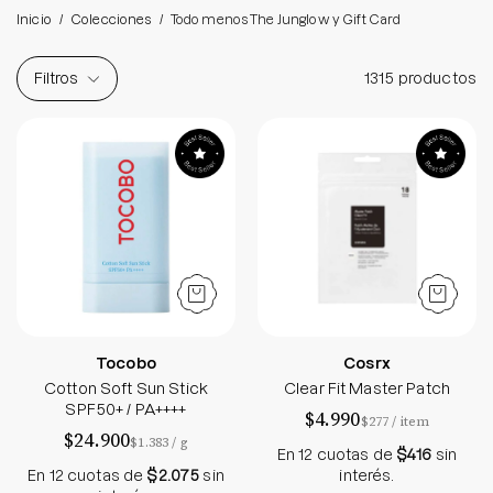
Brightening post verano
Inicio
/
Colecciones
/
Todo menos The Junglow y Gift Card
Protector Solar en Barra No.1
Parche para granitos
Filtros
1315 productos
Rastrear mi Pedido
Cotton Soft Sun Stick SPF50+ / PA++++
Clear Fit Master
Parches para granitos internos
Parches para manchitas pos acné
Tocobo
Cosrx
Cotton Soft Sun Stick
Clear Fit Master Patch
SPF50+ / PA++++
$4.990
por
$277
/
item
$24.900
por
$1.383
/
g
En 12 cuotas de
$416
sin
En 12 cuotas de
$2.075
sin
interés.