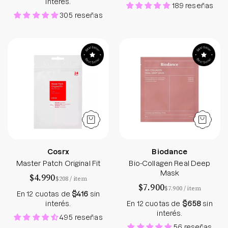
interés.
189 reseñas
305 reseñas
Master Patch Original Fit
Bio-Collagen Re
Cosrx
Biodance
Master Patch Original Fit
Bio-Collagen Real Deep
Mask
$4.990
por
$208
/
item
$7.900
por
$7.900
/
item
En 12 cuotas de
$416
sin
interés.
En 12 cuotas de
$658
sin
interés.
495 reseñas
56 reseñas