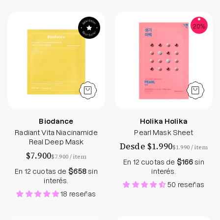
Radiant Vita Niacinamide Real Deep Mask
Pearl Mask Sheet
20%
Biodance
Holika Holika
Radiant Vita Niacinamide
Pearl Mask Sheet
Real Deep Mask
Desde $1.990
por
$1.990
/
item
$7.900
por
$7.900
/
item
En 12 cuotas de
$166
sin
En 12 cuotas de
$658
sin
interés.
interés.
50 reseñas
18 reseñas