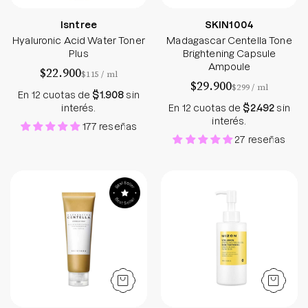
Isntree
SKIN1004
Hyaluronic Acid Water Toner
Madagascar Centella Tone
Plus
Brightening Capsule
Ampoule
$22.900
por
$115
/
ml
$29.900
por
$299
/
ml
En 12 cuotas de
$1.908
sin
interés.
En 12 cuotas de
$2.492
sin
interés.
177 reseñas
27 reseñas
Madagascar Centella Ampoule Foam
Vita Lemon Peeli