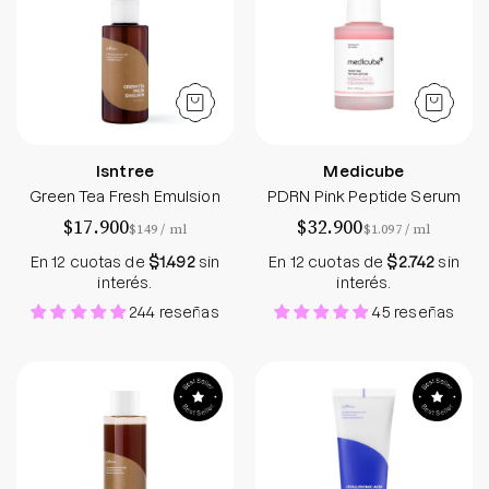
Isntree
Medicube
Green Tea Fresh Emulsion
PDRN Pink Peptide Serum
$17.900
$32.900
por
por
$149
/
ml
$1.097
/
ml
En 12 cuotas de
$1.492
sin
En 12 cuotas de
$2.742
sin
interés.
interés.
244 reseñas
45 reseñas
Green Tea Fresh Toner
Hyaluronic Acid