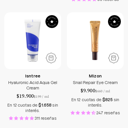
Hyaluronic Acid Aqua Gel Cream
Snail Repair Eye
Isntree
Mizon
Hyaluronic Acid Aqua Gel
Snail Repair Eye Cream
Cream
$9.900
por
$660
/
ml
$19.900
por
$199
/
ml
En 12 cuotas de
$825
sin
En 12 cuotas de
$1.658
sin
interés.
interés.
247 reseñas
311 reseñas