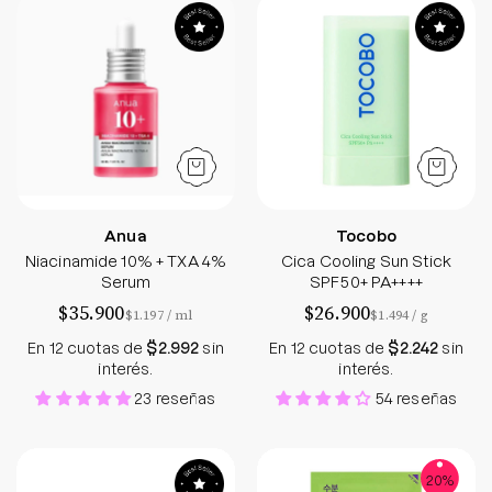
Niacinamide 10% + TXA 4% Serum - Sokobox
Cica Cooling Su
Anua
Tocobo
Niacinamide 10% + TXA 4%
Cica Cooling Sun Stick
Serum
SPF50+ PA++++
$35.900
$26.900
por
por
$1.197
/
ml
$1.494
/
g
En 12 cuotas de
$2.992
sin
En 12 cuotas de
$2.242
sin
interés.
interés.
23 reseñas
54 reseñas
Collagen Jelly Cream
Green Tea Mask S
20%