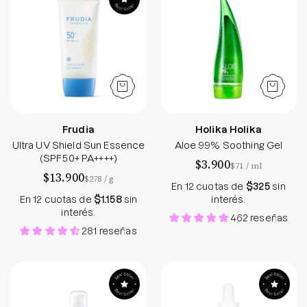
Frudia
Holika Holika
Ultra UV Shield Sun Essence
Aloe 99% Soothing Gel
(SPF50+ PA++++)
$3.900
por
$71
/
ml
$13.900
por
$278
/
g
En 12 cuotas de
$325
sin
En 12 cuotas de
$1.158
sin
interés.
interés.
462 reseñas
281 reseñas
Green Tea Fresh Emulsion
PDRN Pink Pept