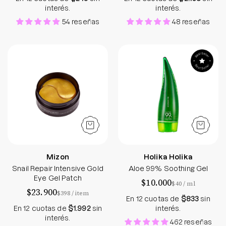
interés.
interés.
54 reseñas
48 reseñas
Snail Repair Intensive Gold Eye Gel Patch - Mizon
Aloe 99% Soothin
Mizon
Holika Holika
Snail Repair Intensive Gold
Aloe 99% Soothing Gel
Eye Gel Patch
$10.000
por
$40
/
ml
$23.900
por
$398
/
item
En 12 cuotas de
$833
sin
En 12 cuotas de
$1.992
sin
interés.
interés.
462 reseñas