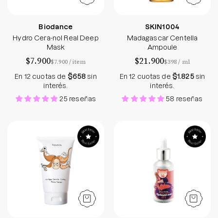
Biodance
SKIN1004
Hydro Cera-nol Real Deep
Madagascar Centella
Mask
Ampoule
$7.900
$21.900
por
por
$7.900
/
item
$398
/
ml
En 12 cuotas de
$658
sin
En 12 cuotas de
$1.825
sin
interés.
interés.
25 reseñas
58 reseñas
Collagen Coating Hair Protein Treatment CER-100 
Witch Piggy Hell