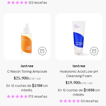
123 reseñas
C-Niacin Toning Ampoule
Hyaluronic Acid
Isntree
Isntree
C-Niacin Toning Ampoule
Hyaluronic Acid Low pH
Cleansing Foam
$25.900
por
$518
/
ml
$19.900
por
$133
/
ml
En 12 cuotas de
$2.158
sin
interés.
En 12 cuotas de
$1.658
sin
interés.
175 reseñas
93 reseñas