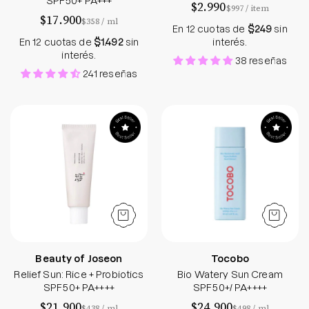
SPF50+ PA+++
$2.990
por
$997
/
item
$17.900
por
$358
/
ml
En 12 cuotas de
$249
sin
En 12 cuotas de
$1.492
sin
interés.
interés.
38 reseñas
241 reseñas
Relief Sun: Rice + Probiotics SPF50+ PA++++
Bio Watery Sun 
Beauty of Joseon
Tocobo
Relief Sun: Rice + Probiotics
Bio Watery Sun Cream
SPF50+ PA++++
SPF50+/ PA++++
$21.900
$24.900
por
por
$438
/
ml
$498
/
ml