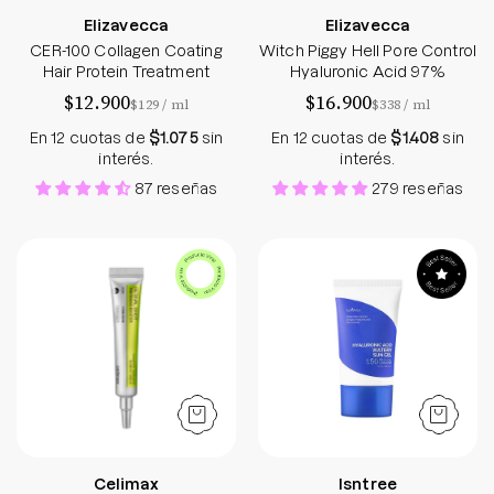
Elizavecca
Elizavecca
CER-100 Collagen Coating
Witch Piggy Hell Pore Control
Hair Protein Treatment
Hyaluronic Acid 97%
$12.900
$16.900
por
por
$129
/
ml
$338
/
ml
En 12 cuotas de
$1.075
sin
En 12 cuotas de
$1.408
sin
interés.
interés.
87 reseñas
279 reseñas
The Vita - A Retinal Shot Tightening Booster - So
Hyaluronic Acid 
Celimax
Isntree