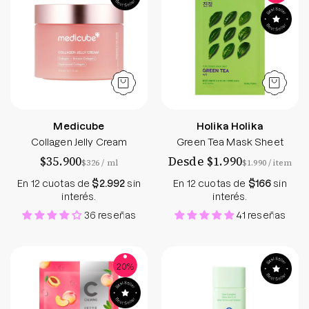
Medicube
Holika Holika
Collagen Jelly Cream
Green Tea Mask Sheet
$35.900
Desde $1.990
por
por
$326
/
ml
$1.990
/
item
En 12 cuotas de
$2.992
sin
En 12 cuotas de
$166
sin
interés.
interés.
36 reseñas
41 reseñas
Squeeze Mask Peach - Frudia - Soko Box
Cica Calming Su
20%