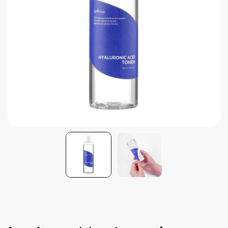
Brightening post verano
Protector Solar en Barra No.1
Parche para granitos
Rastrear mi Pedido
Parches para granitos internos
Parches para manchitas pos acné