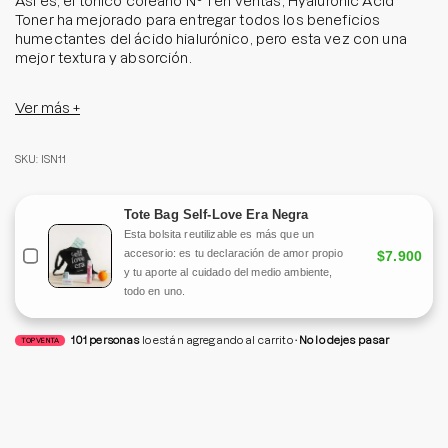
Así es, el tónico coreano N° 1 en ventas, Hyaluronic Acid
Toner ha mejorado para entregar todos los beneficios
humectantes del ácido hialurónico, pero esta vez con una
mejor textura y absorción.
Está enriquecido con 5 tipos de ácido hialurónico de distinto
Ver más +
peso molecular, para hidratar profundamente y prevenir la
pérdida de agua de tu piel. Además, gracias al extracto de
aloe vera y savia de abedul, para proporcionar toda la
SKU: ISN11
humedad, frescura y calma que tu piel necesita.
¿Tienes la piel seca o grasa? ¡Entonces re-encántate con los
Tote Bag Self-Love Era Negra
especialistas en Ácido Hialurónico porque es ideal para todo
Esta bolsita reutilizable es más que un
tipo de pieles!
accesorio: es tu declaración de amor propio
$7.900
y tu aporte al cuidado del medio ambiente,
Tamaño: 200 ml
todo en uno.
101
personas
lo están agregando al carrito
No lo dejes pasar
TOP VENTA