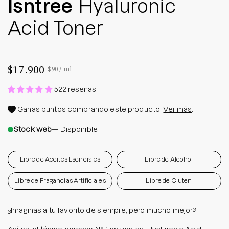
Isntree
Hyaluronic
Acid Toner
$17.900
Precio por unidad
por
$90
/
ml
522 reseñas
Ganas
puntos comprando este producto.
Ver más
.
Stock web
— Disponible
Libre de Aceites Esenciales
Libre de Alcohol
Libre de Fragancias Artificiales
Libre de Gluten
¿Imaginas a tu favorito de siempre, pero mucho mejor?