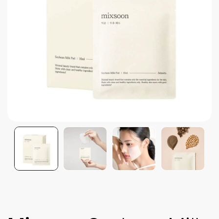
Brightening post verano
Protector Solar en Barra No.1
Parche para granitos
Rastrear mi Pedido
Parches para granitos internos
Parches para manchitas pos acné