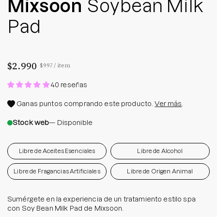
Mixsoon
Soybean Milk
Pad
$2.990
Precio por unidad
por
$997
/
item
40 reseñas
Ganas
puntos comprando este producto.
Ver más
.
Stock web
— Disponible
Libre de Aceites Esenciales
Libre de Alcohol
Libre de Fragancias Artificiales
Libre de Origen Animal
Sumérgete en la experiencia de un tratamiento estilo spa
con Soy Bean Milk Pad de Mixsoon.