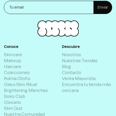
Enviar
Conoce
Descubre
Skincare
Nosotros
Makeup
Nuestras Tiendas
Haircare
Blog
Colecciones
Contacto
Rutina Otoño
Venta Mayorista
Glass Skin Ritual
Encuentra tu tienda más
Brightening Manchas
cercana
Soko Club
Glosario
Skin Quiz
Nuestra Comunidad