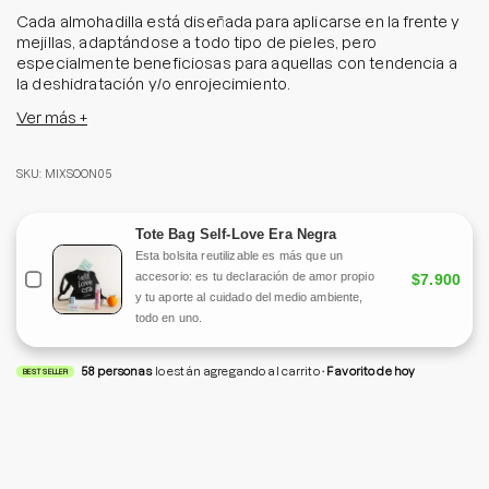
Cada almohadilla está diseñada para aplicarse en la frente y
mejillas, adaptándose a todo tipo de pieles, pero
especialmente beneficiosas para aquellas con tendencia a
la deshidratación y/o enrojecimiento.
Ver más +
En cada aplicación, estas almohadillas ofrecen una
hidratación profunda y una sensación de calma gracias a su
fórmula enriquecida en esencia altamente concentrada de
SKU: MIXSOON05
fermento de lactobacilos de soya y un complejo de 5
ingredientes botánicos calmantes con centella asiática,
madecassoside, extracto de houttuynia cordata, extracto de
Tote Bag Self-Love Era Negra
artemisia y de árbol de té.
Esta bolsita reutilizable es más que un
accesorio: es tu declaración de amor propio
$7.900
Además, la fórmula contiene ceramidas, pantenol y ácido
y tu aporte al cuidado del medio ambiente,
hialurónico, que proporcionan una hidratación adicional y una
todo en uno.
sensación de frescura para revitalizar la piel.
58
personas
lo están agregando al carrito
Favorito de hoy
Tamaño: 16 ml/ 3 almohadillas.
BEST SELLER