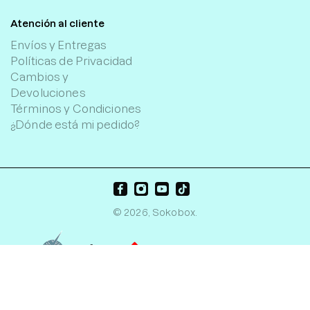
Atención al cliente
Envíos y Entregas
Políticas de Privacidad
Cambios y
Devoluciones
Términos y Condiciones
¿Dónde está mi pedido?
© 2026,
Sokobox
.
Sumérgete en la experiencia de un tratamiento estilo spa con
Soy Bean Milk Pad de Mixsoon.