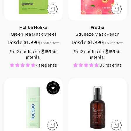
Holika Holika
Frudia
Green Tea Mask Sheet
Squeeze Mask Peach
Desde $1.990
Desde $1.990
por
por
$1.990
/
item
$1.592
/
item
En 12 cuotas de
$166
sin
En 12 cuotas de
$166
sin
interés.
interés.
41 reseñas
35 reseñas
Cica Calming Sun Serum SPF50+ / PA++++
Snail Repair Int