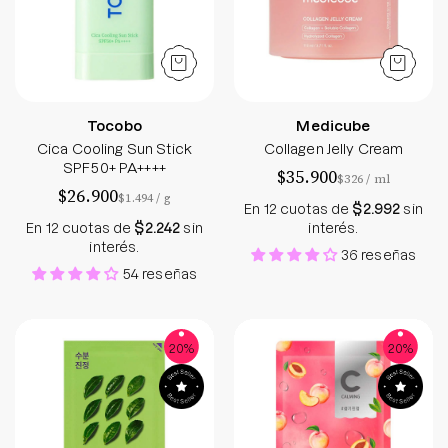
Tocobo
Medicube
Cica Cooling Sun Stick
Collagen Jelly Cream
SPF50+ PA++++
$35.900
por
$326
/
ml
$26.900
por
$1.494
/
g
En 12 cuotas de
$2.992
sin
En 12 cuotas de
$2.242
sin
interés.
interés.
36 reseñas
54 reseñas
Green Tea Mask Sheet - Holika Holika - Soko Box
Squeeze Mask Pe
20%
20%