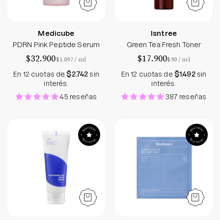
Medicube
Isntree
PDRN Pink Peptide Serum
Green Tea Fresh Toner
$32.900
$17.900
por
por
$1.097
/
ml
$90
/
ml
En 12 cuotas de
$2.742
sin
En 12 cuotas de
$1.492
sin
interés.
interés.
45 reseñas
387 reseñas
Hyaluronic Acid Moist Cream
Hydro Cera-nol 