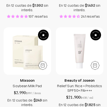
En 12 cuotas de
$1.992
sin
En 12 cuotas de
$1.492
sin
interés.
interés.
197 reseñas
241 reseñas
Soybean Milk Pad
Relief Sun: Rice
Mixsoon
Beauty of Joseon
Soybean Milk Pad
Relief Sun: Rice + Probiotics
SPF50+ PA++++
$2.990
por
$997
/
item
$21.900
por
$438
/
ml
En 12 cuotas de
$249
sin
interés.
En 12 cuotas de
$1.825
sin