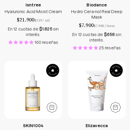
Isntree
Biodance
Hyaluronic Acid Moist Cream
Hydro Cera-nol Real Deep
Mask
$21.900
por
$219
/
ml
$7.900
por
$7.900
/
item
En 12 cuotas de
$1.825
sin
interés.
En 12 cuotas de
$658
sin
interés.
160 reseñas
25 reseñas
Madagascar Centella Ampoule
Collagen Coating
SKIN1004
Elizavecca