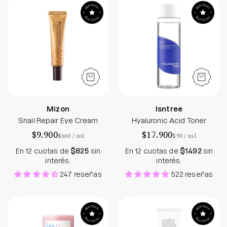
Snail Repair Eye Cream
Hyaluronic Acid 
Mizon
Isntree
Snail Repair Eye Cream
Hyaluronic Acid Toner
$9.900
$17.900
por
por
$660
/
ml
$90
/
ml
En 12 cuotas de
$825
sin
En 12 cuotas de
$1.492
sin
interés.
interés.
247 reseñas
522 reseñas
Madagascar Centella Poremizing Quick Clay Sti
345 Relief Crea