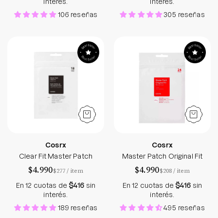
interés.
interés.
106 reseñas
305 reseñas
Clear Fit Master Patch - Sokobox
Master Patch Orig
Cosrx
Cosrx
Clear Fit Master Patch
Master Patch Original Fit
$4.990
$4.990
por
por
$277
/
item
$208
/
item
En 12 cuotas de
$416
sin
En 12 cuotas de
$416
sin
interés.
interés.
189 reseñas
495 reseñas