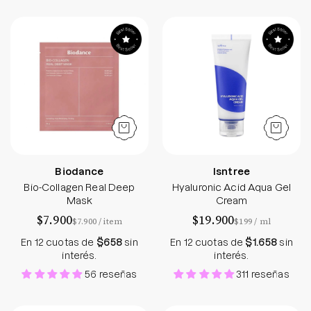
Bio-Collagen Real Deep Mask
Hyaluronic Acid
Biodance
Isntree
Bio-Collagen Real Deep
Hyaluronic Acid Aqua Gel
Mask
Cream
$7.900
$19.900
por
por
$7.900
/
item
$199
/
ml
En 12 cuotas de
$658
sin
En 12 cuotas de
$1.658
sin
interés.
interés.
56 reseñas
311 reseñas