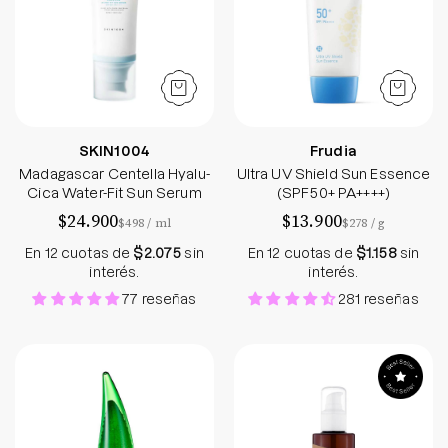
SKIN1004
Frudia
Madagascar Centella Hyalu-
Ultra UV Shield Sun Essence
Cica Water-Fit Sun Serum
(SPF50+ PA++++)
$24.900
$13.900
por
por
$498
/
ml
$278
/
g
En 12 cuotas de
$2.075
sin
En 12 cuotas de
$1.158
sin
interés.
interés.
77 reseñas
281 reseñas
Aloe 99% Soothing Gel - Holika Holika - Soko Box
Green Tea Fresh