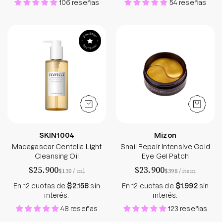
106 reseñas
54 reseñas
Madagascar Centella Light Cleansing Oil
Snail Repair Inte
SKIN1004
Mizon
Madagascar Centella Light
Snail Repair Intensive Gold
Cleansing Oil
Eye Gel Patch
$25.900
$23.900
por
por
$130
/
ml
$398
/
item
En 12 cuotas de
$2.158
sin
En 12 cuotas de
$1.992
sin
interés.
interés.
48 reseñas
123 reseñas