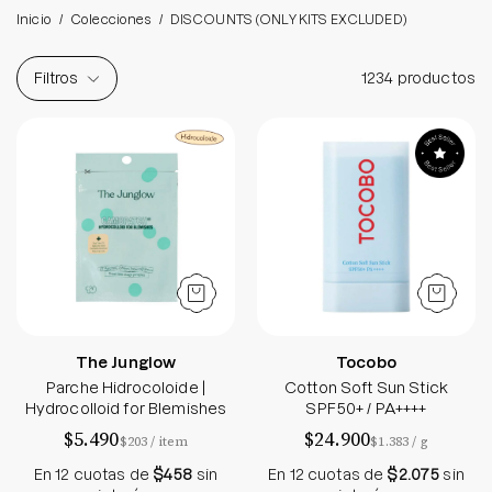
Brightening post verano
Inicio
/
Colecciones
/
DISCOUNTS (ONLY KITS EXCLUDED)
Protector Solar en Barra No.1
Parche para granitos
Filtros
1234 productos
Rastrear mi Pedido
Parche Hidrocoloide | Hydrocolloid for Blemishes
Cotton Soft Sun 
Parches para granitos internos
Parches para manchitas pos acné
The Junglow
Tocobo
Parche Hidrocoloide |
Cotton Soft Sun Stick
Hydrocolloid for Blemishes
SPF50+ / PA++++
$5.490
$24.900
por
por
$203
/
item
$1.383
/
g
En 12 cuotas de
$458
sin
En 12 cuotas de
$2.075
sin