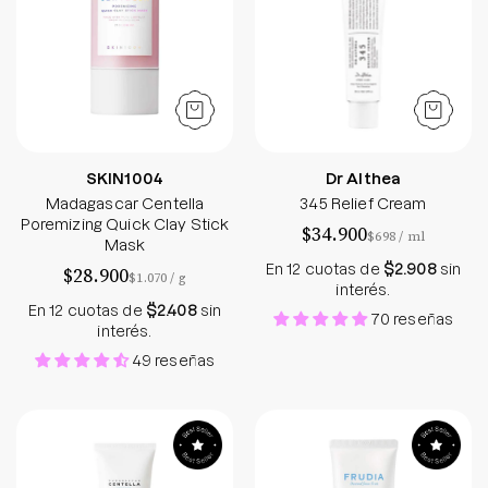
SKIN1004
Dr Althea
Madagascar Centella
345 Relief Cream
Poremizing Quick Clay Stick
$34.900
por
$698
/
ml
Mask
En 12 cuotas de
$2.908
sin
$28.900
por
$1.070
/
g
interés.
En 12 cuotas de
$2.408
sin
70 reseñas
interés.
49 reseñas
Madagascar Centella Hyalu-Cica Water-Fit Sun 
Ultra UV Shield 