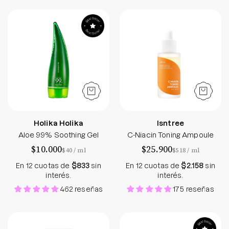
Aloe 99% Soothing Gel - Holika Holika - Soko Box
C-Niacin Toning
Holika Holika
Isntree
Aloe 99% Soothing Gel
C-Niacin Toning Ampoule
$10.000
$25.900
por
por
$40
/
ml
$518
/
ml
En 12 cuotas de
$833
sin
En 12 cuotas de
$2.158
sin
interés.
interés.
462 reseñas
175 reseñas
Hyaluronic Acid Low pH Cleansing Foam
Radiant Vita Ni