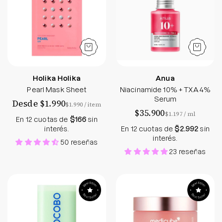
Holika Holika
Anua
Pearl Mask Sheet
Niacinamide 10% + TXA 4%
Serum
Desde $1.990
por
$1.990
/
item
$35.900
por
$1.197
/
ml
En 12 cuotas de
$166
sin
interés.
En 12 cuotas de
$2.992
sin
interés.
50 reseñas
23 reseñas
Cica Cooling Sun Stick SPF50+ PA++++
Collagen Jelly C