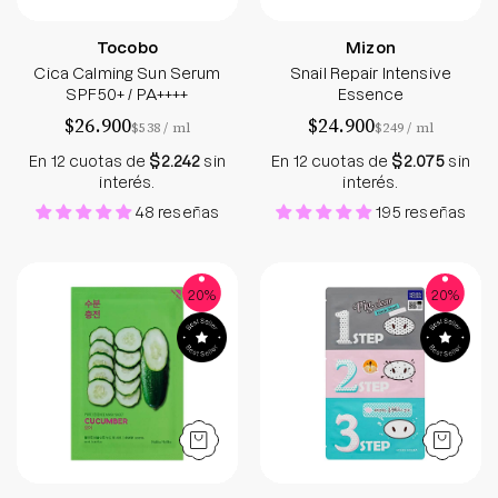
Tocobo
Mizon
Cica Calming Sun Serum
Snail Repair Intensive
SPF50+ / PA++++
Essence
$26.900
$24.900
por
por
$538
/
ml
$249
/
ml
En 12 cuotas de
$2.242
sin
En 12 cuotas de
$2.075
sin
interés.
interés.
48 reseñas
195 reseñas
Cucumber Mask Sheet - Holika Holika - Soko Box
Pig Nose Clear Bl
20%
20%