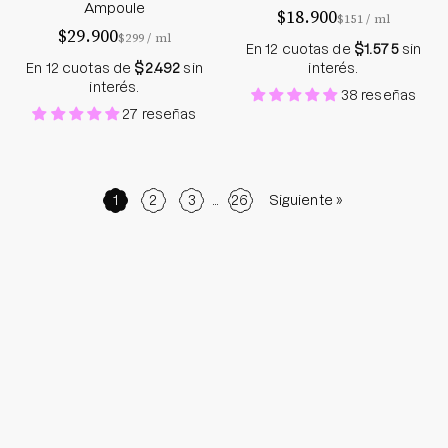
Ampoule
$18.900
por
$151
/
ml
$29.900
por
$299
/
ml
En 12 cuotas de
$1.575
sin
En 12 cuotas de
$2.492
sin
interés.
interés.
38 reseñas
27 reseñas
1
2
3
…
26
Siguiente »