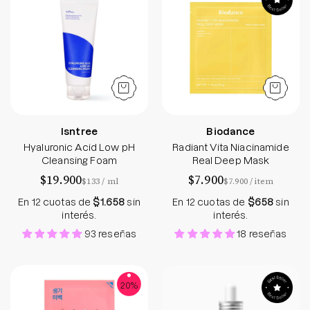
Isntree
Biodance
Hyaluronic Acid Low pH
Radiant Vita Niacinamide
Cleansing Foam
Real Deep Mask
$19.900
$7.900
por
por
$133
/
ml
$7.900
/
item
En 12 cuotas de
$1.658
sin
En 12 cuotas de
$658
sin
interés.
interés.
93 reseñas
18 reseñas
Pearl Mask Sheet - Holika Holika - Soko Box
Niacinamide 10%
20%