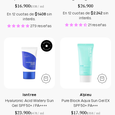
$16.900
$26.900
por
$338
/
ml
En 12 cuotas de
$2.242
sin
En 12 cuotas de
$1.408
sin
interés.
interés.
21 reseñas
279 reseñas
Hyaluronic Acid Watery Sun Gel SPF50+ / PA++++
Pure Block Aqua
Isntree
A'pieu
Hyaluronic Acid Watery Sun
Pure Block Aqua Sun Gel EX
Gel SPF50+ / PA++++
SPF50+ PA+++
$23.900
$17.900
por
por
$478
/
ml
$358
/
ml