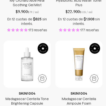
My Orchard Aloe Real
Hyaluronic Acid Water Toner
Soothing Gel Mist
Plus
$9.900
$22.900
por
por
$79
/
ml
$115
/
ml
En 12 cuotas de
$825
sin
En 12 cuotas de
$1.908
sin
interés.
interés.
173 reseñas
177 reseñas
Madagascar Centella Tone Brightening Capsule 
Madagascar Cen
SKIN1004
SKIN1004
Madagascar Centella Tone
Madagascar Centella
Brightening Capsule
Ampoule Foam