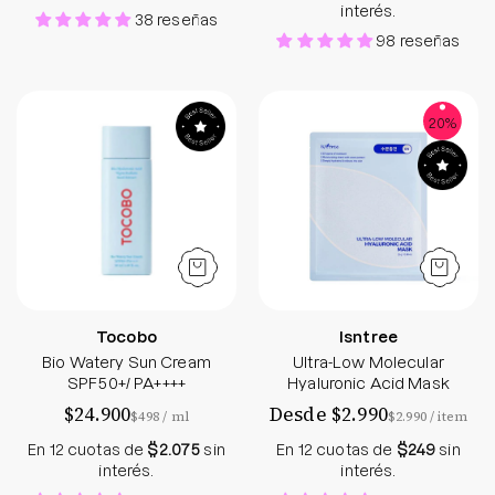
interés.
38 reseñas
98 reseñas
Bio Watery Sun Cream SPF50+/ PA++++ - Sokobo
Ultra-Low Molecu
20%
Tocobo
Isntree
Bio Watery Sun Cream
Ultra-Low Molecular
SPF50+/ PA++++
Hyaluronic Acid Mask
$24.900
Desde $2.990
por
por
$498
/
ml
$2.990
/
item
En 12 cuotas de
$2.075
sin
En 12 cuotas de
$249
sin
interés.
interés.