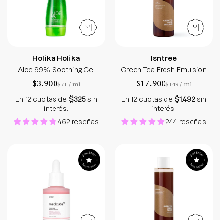
Holika Holika
Isntree
Aloe 99% Soothing Gel
Green Tea Fresh Emulsion
$3.900
$17.900
por
por
$71
/
ml
$149
/
ml
En 12 cuotas de
$325
sin
En 12 cuotas de
$1.492
sin
interés.
interés.
462 reseñas
244 reseñas
PDRN Pink Peptide Serum
Green Tea Fresh