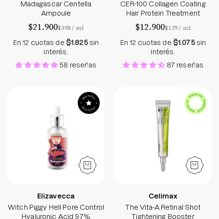
Madagascar Centella
CER-100 Collagen Coating
Ampoule
Hair Protein Treatment
$21.900
$12.900
por
por
$398
/
ml
$129
/
ml
En 12 cuotas de
$1.825
sin
En 12 cuotas de
$1.075
sin
interés.
interés.
58 reseñas
87 reseñas
Witch Piggy Hell Pore Control Hyaluronic Acid 97
The Vita - A Reti
Elizavecca
Celimax
Witch Piggy Hell Pore Control
The Vita-A Retinal Shot
Hyaluronic Acid 97%
Tightening Booster