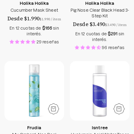
Holika Holika
Holika Holika
Cucumber Mask Sheet
Pig Nose Clear Black Head 3-
Step Kit
Desde $1.990
por
$1.990
/
item
Desde $3.490
por
$3.490
/
item
En 12 cuotas de
$166
sin
interés.
En 12 cuotas de
$291
sin
interés.
29 reseñas
96 reseñas
My Orchard Aloe Real Soothing Gel Mist - Frudia 
Hyaluronic Acid 
Frudia
Isntree