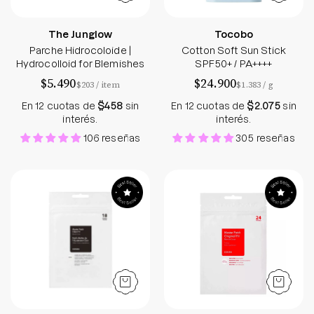
The Junglow
Tocobo
Parche Hidrocoloide |
Cotton Soft Sun Stick
Hydrocolloid for Blemishes
SPF50+ / PA++++
$5.490
$24.900
por
por
$203
/
item
$1.383
/
g
En 12 cuotas de
$458
sin
En 12 cuotas de
$2.075
sin
interés.
interés.
106 reseñas
305 reseñas
Clear Fit Master Patch - Sokobox
Master Patch Orig