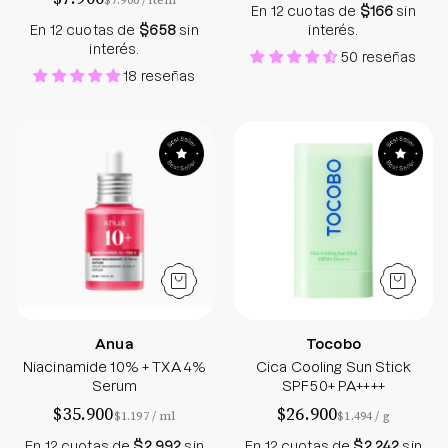
$7.900
/
item
En 12 cuotas de
$166
sin
En 12 cuotas de
$658
sin
interés.
interés.
50 reseñas
18 reseñas
Niacinamide 10% + TXA 4% Serum - Sokobox
Cica Cooling Su
Anua
Tocobo
Niacinamide 10% + TXA 4%
Cica Cooling Sun Stick
Serum
SPF50+ PA++++
$35.900
$26.900
por
por
$1.197
/
ml
$1.494
/
g
En 12 cuotas de
$2.992
sin
En 12 cuotas de
$2.242
sin