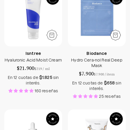
Isntree
Biodance
Hyaluronic Acid Moist Cream
Hydro Cera-nol Real Deep
Mask
$21.900
por
$219
/
ml
$7.900
por
$7.900
/
item
En 12 cuotas de
$1.825
sin
interés.
En 12 cuotas de
$658
sin
interés.
160 reseñas
25 reseñas
Madagascar Centella Ampoule
Collagen Coating