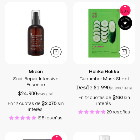
Snail Repair Intensive Essence - Mizon - Soko Bo
Cucumber Mask Sh
20%
Mizon
Holika Holika
Snail Repair Intensive
Cucumber Mask Sheet
Essence
Desde $1.990
por
$1.990
/
item
$24.900
por
$249
/
ml
En 12 cuotas de
$166
sin
En 12 cuotas de
$2.075
sin
interés.
interés.
29 reseñas
195 reseñas
Pig Nose Clear Black Head 3-Step Kit - Holika Hol
My Orchard Aloe 