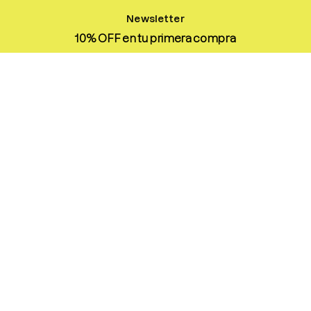
Newsletter
10% OFF en tu primera compra
Suscríbete y recibe
exclusivas, lanzamientos y todo lo
que necesitas para tu rutina ideal.
💕
Enviar
Conoce
Descubre
Skincare
Nosotros
Makeup
Nuestras Tiendas
Haircare
Blog
Colecciones
Contacto
Rutina Otoño
Venta Mayorista