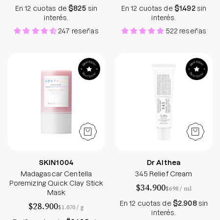
En 12 cuotas de
$825
sin
En 12 cuotas de
$1.492
sin
interés.
interés.
247 reseñas
522 reseñas
Madagascar Centella Poremizing Quick Clay Sti
345 Relief Crea
SKIN1004
Dr Althea
Madagascar Centella
345 Relief Cream
Poremizing Quick Clay Stick
$34.900
por
$698
/
ml
Mask
En 12 cuotas de
$2.908
sin
$28.900
por
$1.070
/
g
interés.