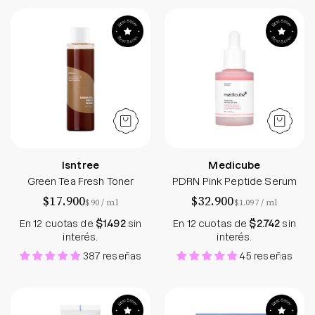
Green Tea Fresh Toner
PDRN Pink Pept
Isntree
Medicube
Green Tea Fresh Toner
PDRN Pink Peptide Serum
$17.900
$32.900
por
por
$90
/
ml
$1.097
/
ml
En 12 cuotas de
$1.492
sin
En 12 cuotas de
$2.742
sin
interés.
interés.
387 reseñas
45 reseñas
Hyaluronic Acid Moist Cream
Hydro Cera-nol 