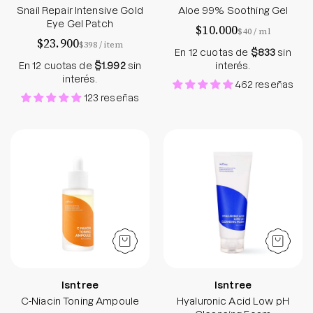
Snail Repair Intensive Gold
Aloe 99% Soothing Gel
Eye Gel Patch
$10.000
por
$40
/
ml
$23.900
por
$398
/
item
En 12 cuotas de
$833
sin
En 12 cuotas de
$1.992
sin
interés.
interés.
462 reseñas
123 reseñas
C-Niacin Toning Ampoule
Hyaluronic Acid
Isntree
Isntree
C-Niacin Toning Ampoule
Hyaluronic Acid Low pH