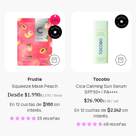
Squeeze Mask Peach - Frudia - Soko Box
Cica Calming Su
20%
Frudia
Tocobo
Squeeze Mask Peach
Cica Calming Sun Serum
SPF50+ / PA++++
Desde $1.990
por
$1.592
/
item
$26.900
por
$538
/
ml
En 12 cuotas de
$166
sin
interés.
En 12 cuotas de
$2.242
sin
interés.
35 reseñas
48 reseñas