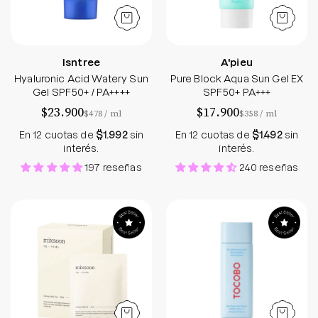
Isntree
A'pieu
Hyaluronic Acid Watery Sun
Pure Block Aqua Sun Gel EX
Gel SPF50+ / PA++++
SPF50+ PA+++
$23.900
$17.900
por
por
$478
/
ml
$358
/
ml
En 12 cuotas de
$1.992
sin
En 12 cuotas de
$1.492
sin
interés.
interés.
197 reseñas
240 reseñas
Soybean Milk Pad
Bio Watery Sun 