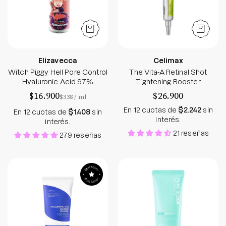
Elizavecca
Celimax
Witch Piggy Hell Pore Control
The Vita-A Retinal Shot
Hyaluronic Acid 97%
Tightening Booster
$16.900
$26.900
por
$338
/
ml
En 12 cuotas de
$2.242
sin
En 12 cuotas de
$1.408
sin
interés.
interés.
21 reseñas
279 reseñas
Hyaluronic Acid Watery Sun Gel SPF50+ / PA++++
Pure Block Aqua