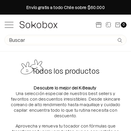
Saltar
Envío gratis a todo Chile sobre $60.000
al
contenido
Carro abi
0
Abrir menú de navegación
Campo de texto de búsqueda
Envíe 
Búsquedas populares
Rutina Otoño
Todos los productos
Colección Glass Skin Ritual
Especial Brightening Manchas
Descubre lo mejor del K-Beauty
Una selección especial de nuestros best sellers y
Rutina otoño en 4 pasos
favoritos con descuentos irresistibles. Desde skincare
Age-R Booster Pro Medicube
coreano de alto rendimiento hasta maquillaje y cuidado
capilar: encuentra todo lo que tu rutina necesita con
Conoce tu tipo de Piel
descuento.
Crea tu Propio Kit
Glass Skin Tips
Aprovecha y renueva tu tocador con fórmulas que