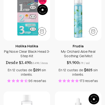
20%
Holika Holika
Frudia
Pig Nose Clear Black Head 3-
My Orchard Aloe Real
Step Kit
Soothing Gel Mist
Desde $3.490
$9.900
por
por
$3.490
/
item
$79
/
ml
En 12 cuotas de
$291
sin
En 12 cuotas de
$825
sin
interés.
interés.
96 reseñas
173 reseñas
Hyaluronic Acid Water Toner Plus
Madagascar Cent