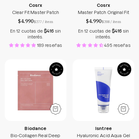
Cosrx
Cosrx
Clear Fit Master Patch
Master Patch Original Fit
$4.990
$4.990
por
por
$277
/
item
$208
/
item
En 12 cuotas de
$416
sin
En 12 cuotas de
$416
sin
interés.
interés.
189 reseñas
495 reseñas
Bio-Collagen Real Deep Mask
Hyaluronic Acid
Biodance
Isntree
Bio-Collagen Real Deep
Hyaluronic Acid Aqua Gel