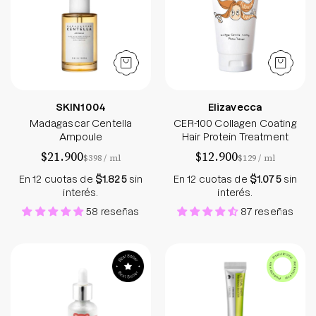
SKIN1004
Elizavecca
Madagascar Centella
CER-100 Collagen Coating
Ampoule
Hair Protein Treatment
$21.900
$12.900
por
por
$398
/
ml
$129
/
ml
En 12 cuotas de
$1.825
sin
En 12 cuotas de
$1.075
sin
interés.
interés.
58 reseñas
87 reseñas
Witch Piggy Hell Pore Control Hyaluronic Acid 97
The Vita - A Reti