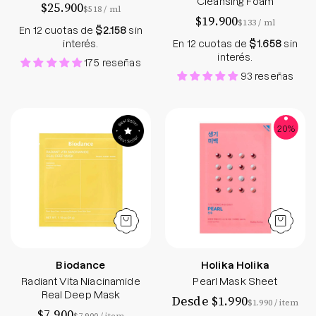
Cleansing Foam
$25.900
por
$518
/
ml
$19.900
por
$133
/
ml
En 12 cuotas de
$2.158
sin
interés.
En 12 cuotas de
$1.658
sin
interés.
175 reseñas
93 reseñas
Radiant Vita Niacinamide Real Deep Mask
Pearl Mask Sheet
20%
Biodance
Holika Holika
Radiant Vita Niacinamide
Pearl Mask Sheet
Real Deep Mask
Desde $1.990
por
$1.990
/
item
$7.900
por