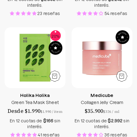
interés.
interés.
23 reseñas
54 reseñas
Green Tea Mask Sheet - Holika Holika - Soko Box
Collagen Jelly C
20%
Holika Holika
Medicube
Green Tea Mask Sheet
Collagen Jelly Cream
Desde $1.990
$35.900
por
por
$1.990
/
item
$326
/
ml
En 12 cuotas de
$166
sin
En 12 cuotas de
$2.992
sin
interés.
interés.
41 reseñas
36 reseñas