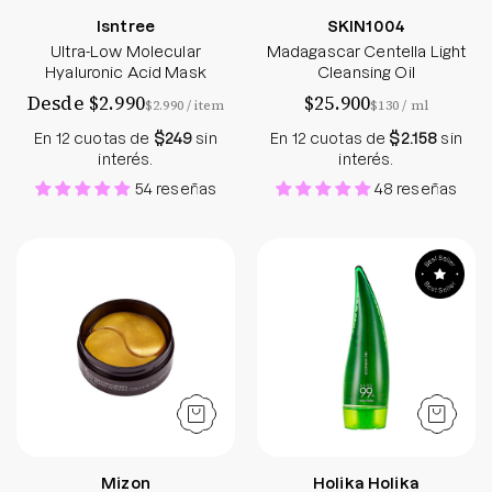
Isntree
SKIN1004
Ultra-Low Molecular
Madagascar Centella Light
Hyaluronic Acid Mask
Cleansing Oil
Desde $2.990
$25.900
por
por
$2.990
/
item
$130
/
ml
En 12 cuotas de
$249
sin
En 12 cuotas de
$2.158
sin
interés.
interés.
54 reseñas
48 reseñas
Snail Repair Intensive Gold Eye Gel Patch - Mizon
Aloe 99% Soothin
Mizon
Holika Holika