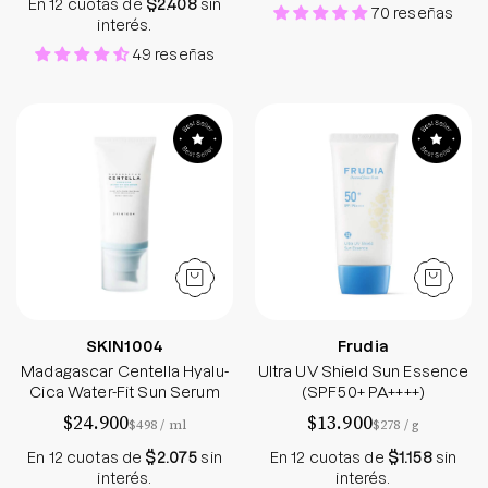
En 12 cuotas de
$2.408
sin
70 reseñas
interés.
49 reseñas
Madagascar Centella Hyalu-Cica Water-Fit Sun 
Ultra UV Shield 
SKIN1004
Frudia
Madagascar Centella Hyalu-
Ultra UV Shield Sun Essence
Cica Water-Fit Sun Serum
(SPF50+ PA++++)
$24.900
$13.900
por
por
$498
/
ml
$278
/
g
En 12 cuotas de
$2.075
sin
En 12 cuotas de
$1.158
sin
interés.
interés.