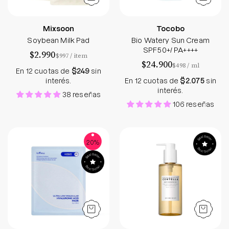
Mixsoon
Tocobo
Soybean Milk Pad
Bio Watery Sun Cream
SPF50+/ PA++++
$2.990
por
$997
/
item
$24.900
por
$498
/
ml
En 12 cuotas de
$249
sin
interés.
En 12 cuotas de
$2.075
sin
interés.
38 reseñas
106 reseñas
Ultra-Low Molecular Hyaluronic Acid Mask
Madagascar Cente
20%