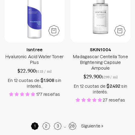
Isntree
SKIN1004
Hyaluronic Acid Water Toner
Madagascar Centella Tone
Plus
Brightening Capsule
Ampoule
$22.900
por
$115
/
ml
$29.900
por
$299
/
ml
En 12 cuotas de
$1.908
sin
interés.
En 12 cuotas de
$2.492
sin
interés.
177 reseñas
27 reseñas
1
2
3
…
28
Siguiente »