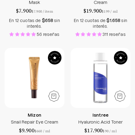
Mask
Cream
$7.900
$19.900
por
por
$7.900
/
item
$199
/
ml
En 12 cuotas de
$658
sin
En 12 cuotas de
$1.658
sin
interés.
interés.
56 reseñas
311 reseñas
Snail Repair Eye Cream
Hyaluronic Acid 
Mizon
Isntree
Snail Repair Eye Cream
Hyaluronic Acid Toner
$9.900
$17.900
por
por
$660
/
ml
$90
/
ml