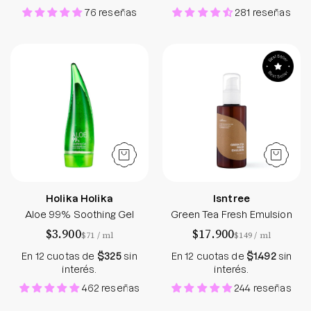
76 reseñas
281 reseñas
Aloe 99% Soothing Gel - Holika Holika - Soko Box
Green Tea Fresh
Holika Holika
Isntree
Aloe 99% Soothing Gel
Green Tea Fresh Emulsion
$3.900
$17.900
por
por
$71
/
ml
$149
/
ml
En 12 cuotas de
$325
sin
En 12 cuotas de
$1.492
sin
interés.
interés.
462 reseñas
244 reseñas