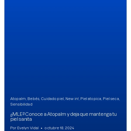
Brightening post verano
Protector Solar en Barra No.1
Parche para granitos
Rastrear mi Pedido
Parches para granitos internos
Parches para manchitas pos acné
Atopalm
Bebés
Cuidado piel
New in!
Piel atopica
Piel seca
Sensibilidad
¿MLE? Conoce a Atopalm y deja que mantenga tu
piel sanita
Por Evelyn Vidal
octubre 18, 2024