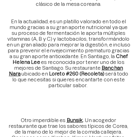
clásico de la mesa coreana.
⠀⠀⠀⠀⠀⠀⠀⠀⠀⠀⠀⠀⠀⠀⠀
⠀⠀⠀⠀⠀⠀⠀⠀⠀⠀⠀⠀
En la actualidad, es un platillo valorado en todo el
mundo gracias a su gran aporte nutricional ya que
su proceso de fermentación le aporta múltiples
vitaminas (A, B y C) y lactobacilos, transformándolo
en un gran aliado para mejorar la digestión, e incluso
para prevenir el envejecimiento prematuro gracias
a su gran aporte antioxidante. En Santiago, la
Chef
Helena Lee
es reconocida por tener uno de los
mejores de Santiago. Su restaurante
Banchan
Nara
ubicado en
Loreto #260 (Recoleta)
será todo
lo que necesitas si quieres encantarte con este
particular sabor.
⠀⠀⠀⠀⠀⠀⠀⠀⠀
⠀⠀⠀⠀⠀⠀⠀⠀⠀
⠀⠀⠀
⠀
⠀⠀⠀⠀⠀⠀⠀⠀⠀
⠀⠀⠀⠀⠀⠀⠀⠀⠀⠀
Otro imperdible es
Bunsik
.
Un acogedor
restaurante que trae los sabores típicos de Corea,
de la mano de lo mejor de la comida callejera.