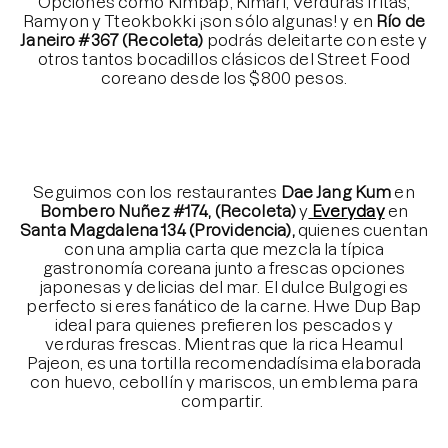
Opciones como Kimbap, Kimari, Verduras fritas,
Ramyon y Tteokbokki ¡son sólo algunas! y en
Río de
Janeiro #367 (Recoleta)
podrás deleitarte con este y
otros tantos bocadillos clásicos del Street Food
coreano desde los $800 pesos.
⠀⠀⠀⠀⠀⠀⠀⠀⠀
⠀⠀⠀⠀⠀⠀⠀⠀⠀
⠀⠀⠀⠀⠀⠀⠀⠀⠀
⠀⠀⠀⠀⠀⠀⠀⠀⠀
Seguimos con los restaurantes
Dae Jang Kum
en
Bombero Nuñez #174, (Recoleta)
y
Everyday
en
Santa Magdalena 134 (Providencia),
quienes cuentan
con una amplia carta que mezcla la típica
gastronomía coreana junto a frescas opciones
japonesas y delicias del mar. El dulce Bulgogi es
perfecto si eres fanático de la carne. Hwe Dup Bap
ideal para quienes prefieren los pescados y
verduras frescas. Mientras que la rica Heamul
Pajeon, es una tortilla recomendadísima elaborada
con huevo, cebollín y mariscos, un emblema para
compartir.
⠀⠀⠀⠀⠀⠀⠀⠀⠀
⠀⠀⠀⠀⠀⠀⠀⠀⠀