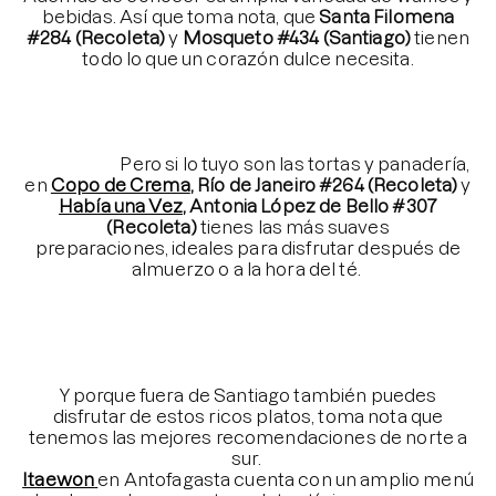
bebidas. Así que toma nota, que
Santa Filomena
#284 (Recoleta)
y
Mosqueto #434 (Santiago)
tienen
todo lo que un corazón dulce necesita.
⠀⠀⠀⠀⠀⠀⠀⠀⠀
⠀⠀⠀⠀⠀⠀⠀⠀⠀
⠀⠀⠀⠀⠀⠀⠀⠀⠀
⠀⠀⠀⠀⠀⠀⠀
Pero si lo tuyo son las tortas y panadería,
en
Copo de Crema
, Río de Janeiro #264 (Recoleta)
y
Había una Vez
, Antonia López de Bello #307
(Recoleta)
tienes las más suaves
preparaciones, ideales para disfrutar después de
almuerzo o a la hora del té.
⠀⠀⠀⠀⠀⠀⠀⠀⠀
⠀⠀⠀⠀⠀⠀⠀⠀⠀
⠀⠀⠀⠀⠀⠀⠀⠀⠀
⠀⠀⠀⠀⠀⠀⠀⠀⠀
Y porque fuera de Santiago también puedes
disfrutar de estos ricos platos, toma nota que
tenemos las mejores recomendaciones de norte a
sur.
Itaewon
en Antofagasta cuenta con un amplio menú