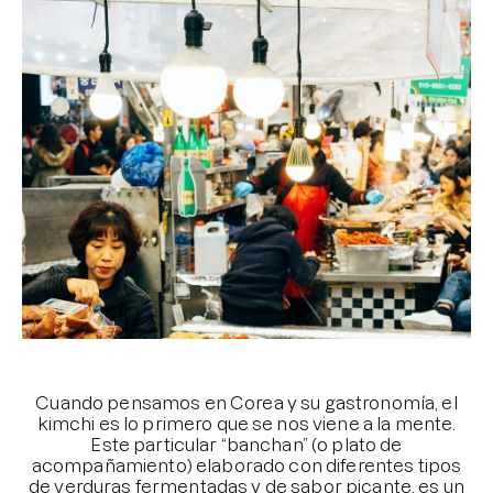
Brightening post verano
Protector Solar en Barra No.1
Parche para granitos
Rastrear mi Pedido
Parches para granitos internos
Parches para manchitas pos acné
⠀⠀⠀⠀⠀⠀⠀⠀⠀
Cuando pensamos en Corea y su gastronomía, el
kimchi es lo primero que se nos viene a la mente.
Este particular “banchan” (o plato de
acompañamiento) elaborado con diferentes tipos
de verduras fermentadas y de sabor picante, es un