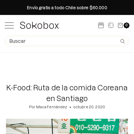
Saltar
Envío gratis a todo Chile sobre $60.000
al
contenido
Carro abi
0
Abrir menú de navegación
Campo de texto de búsqueda
Envíe 
Búsquedas populares
Rutina Otoño
Colección Glass Skin Ritual
K-Food: Ruta de la comida Coreana
Especial Brightening Manchas
en Santiago
Rutina otoño en 4 pasos
Age-R Booster Pro Medicube
Por Maca Fernández
octubre 20, 2020
Conoce tu tipo de Piel
Crea tu Propio Kit
Glass Skin Tips