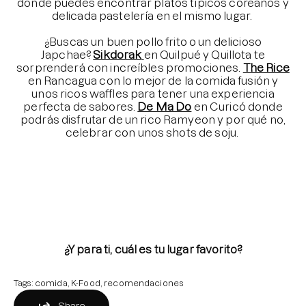
donde puedes encontrar platos típicos coreanos y
delicada pastelería en el mismo lugar.
⠀⠀⠀⠀⠀⠀⠀⠀⠀
¿Buscas un buen pollo frito o un delicioso
Japchae
?
Sikdorak
en Quilpué y Quillota te
sorprenderá con increíbles promociones.
The Rice
en Rancagua con lo mejor de la comida fusión y
unos ricos waffles para tener una experiencia
perfecta de sabores.
De Ma Do
en Curicó donde
podrás disfrutar de un rico Ramyeon y por qué no,
celebrar con unos shots de soju.
⠀⠀⠀⠀⠀⠀⠀⠀⠀
⠀⠀⠀⠀⠀⠀⠀⠀⠀⠀
⠀⠀⠀⠀⠀⠀⠀⠀⠀
⠀⠀⠀⠀⠀⠀⠀⠀⠀
¿Y para ti, cuál es tu lugar favorito?
Tags:
comida
K-Food
recomendaciones
Share