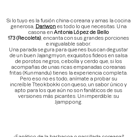
⠀⠀⠀⠀⠀⠀⠀⠀⠀
⠀⠀⠀⠀⠀⠀⠀⠀⠀
Si lo tuyo es la fusión china-coreana y amas la cocina
generosa,
Dariwon
es todo lo que necesitas. Una
casona en
Antonia López de Bello
173
(Recoleta)
, encanta con sus grandes porciones
e inigualable sabor.
Una parada segura para quienes buscan degustar
de un buen Jajangmyon, exquisitos fideos en salsa
de porotos negros, cebolla y cerdo que, si los
acompañas de unas ricas empanadas coreanas
fritas (Kunmandu) tienes la experiencia completa.
Pero eso no es todo, anímate a probar su
increíble T
teokbokki con queso, un sabor único y
apto para los que aún no son fanáticos de sus
versiones más picantes. Un imperdible: su
Jjamppong.
⠀⠀⠀⠀⠀⠀⠀⠀⠀
⠀⠀⠀⠀⠀⠀⠀⠀⠀
⠀⠀⠀⠀⠀⠀⠀⠀⠀
⠀⠀⠀⠀⠀⠀⠀⠀⠀
¿Fanático de la barbacoa o parrillada coreana?