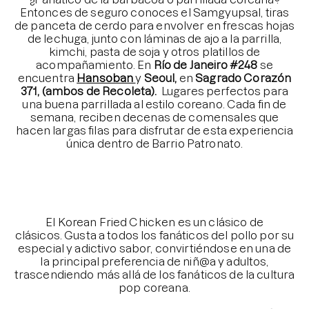
Entonces de seguro conoces el Samgyupsal, tiras
de panceta de cerdo para envolver en frescas hojas
de lechuga, junto con láminas de ajo a la parrilla,
kimchi, pasta de soja y otros platillos de
acompañamiento. En
Río de Janeiro #248
se
encuentra
Hansoban
y
Seoul,
en
Sagrado Corazón
371, (ambos de Recoleta).
Lugares perfectos para
una buena parrillada al estilo coreano. Cada fin de
semana, reciben decenas de comensales que
hacen largas filas para disfrutar de esta experiencia
única dentro de Barrio Patronato.
⠀⠀⠀⠀⠀⠀⠀⠀⠀
⠀⠀⠀⠀⠀⠀⠀⠀⠀
⠀⠀⠀⠀⠀⠀⠀⠀⠀
⠀⠀⠀⠀⠀⠀⠀⠀⠀
El Korean Fried Chicken es un clásico de
clásicos. Gusta a todos los fanáticos del pollo por su
especial y adictivo sabor, convirtiéndose en una de
la principal preferencia de niñ@a y adultos,
trascendiendo más allá de los fanáticos de la cultura
pop coreana.
⠀⠀⠀⠀⠀⠀⠀⠀⠀