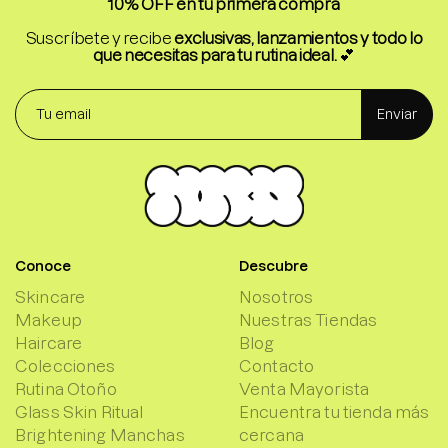
10% OFF en tu primera compra
Suscríbete y recibe
exclusivas, lanzamientos y todo lo
que necesitas para tu rutina ideal.
💕
Enviar
Conoce
Descubre
Skincare
Nosotros
Makeup
Nuestras Tiendas
Haircare
Blog
Colecciones
Contacto
Rutina Otoño
Venta Mayorista
Glass Skin Ritual
Encuentra tu tienda más
Brightening Manchas
cercana