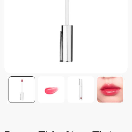
Brightening post verano
Protector Solar en Barra No.1
Parche para granitos
Rastrear mi Pedido
Parches para granitos internos
Parches para manchitas pos acné