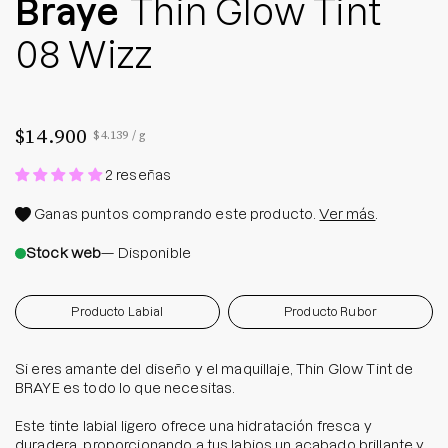
Braye
Thin Glow Tint
08 Wizz
$14.900
Precio por unidad
por
$4.139
/
g
2 reseñas
Ganas
puntos comprando este producto.
Ver más
.
Stock web
— Disponible
Producto Labial
Producto Rubor
Si eres amante del diseño y el maquillaje, Thin Glow Tint de
BRAYE es todo lo que necesitas.
Este tinte labial ligero ofrece una hidratación fresca y
duradera, proporcionando a tus labios un acabado brillante y