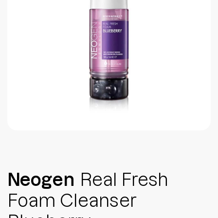
Brightening post verano
Protector Solar en Barra No.1
Parche para granitos
Rastrear mi Pedido
Parches para granitos internos
Parches para manchitas pos acné
Neogen
Real Fresh
Foam Cleanser