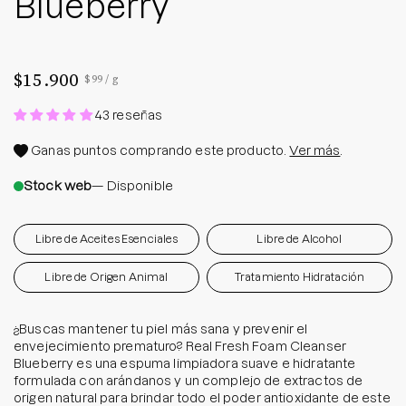
Blueberry
$15.900
Precio por unidad
por
$99
/
g
43 reseñas
Ganas
puntos comprando este producto.
Ver más
.
Stock web
— Disponible
Libre de Aceites Esenciales
Libre de Alcohol
Libre de Origen Animal
Tratamiento Hidratación
¿Buscas mantener tu piel más sana y prevenir el
envejecimiento prematuro? Real Fresh Foam Cleanser
Blueberry es una espuma limpiadora suave e hidratante
formulada con arándanos y un complejo de extractos de
origen natural para brindar todo el poder antioxidante de este