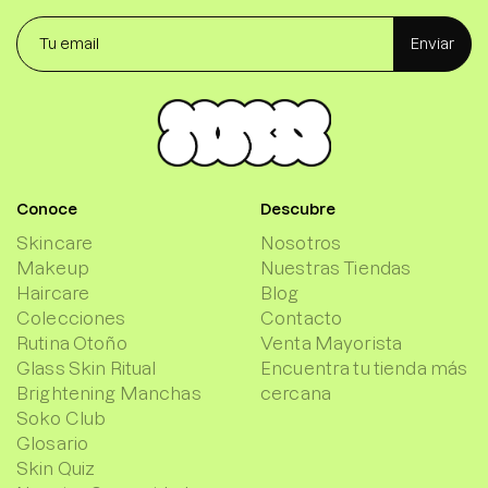
Enviar
Conoce
Descubre
Skincare
Nosotros
Makeup
Nuestras Tiendas
Haircare
Blog
Colecciones
Contacto
Rutina Otoño
Venta Mayorista
Glass Skin Ritual
Encuentra tu tienda más
Brightening Manchas
cercana
Soko Club
Glosario
Skin Quiz