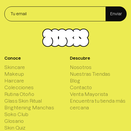
Enviar
Conoce
Descubre
Skincare
Nosotros
Makeup
Nuestras Tiendas
Haircare
Blog
Colecciones
Contacto
Rutina Otoño
Venta Mayorista
Glass Skin Ritual
Encuentra tu tienda más
Brightening Manchas
cercana
Soko Club
Glosario
Skin Quiz