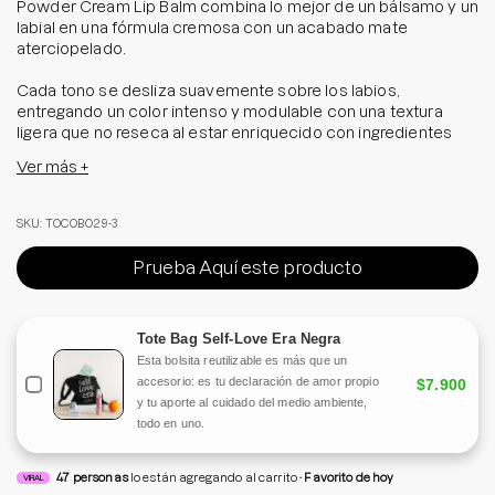
Powder Cream Lip Balm combina lo mejor de un bálsamo y un
labial en una fórmula cremosa con un acabado mate
aterciopelado.
Cada tono se desliza suavemente sobre los labios,
entregando un color intenso y modulable con una textura
ligera que no reseca al estar enriquecido con ingredientes
nutritivos, como el aceite de semilla de macadamia y de
Ver más +
almendras dulces para mantener los labios suaves e
hidratados mientras crea un efecto difuminado y sofisticado.
SKU: TOCOBO29-3
¿Por qué amarlo?
Prueba Aquí este producto
- Color vibrante con acabado mate.
- Textura cremosa y confortable.
- Efecto difuminado para un look natural y sofisticado.
Tote Bag Self-Love Era Negra
- Hidrata y cuida los labios.
Esta bolsita reutilizable es más que un
accesorio: es tu declaración de amor propio
$7.900
Consigue labios irresistibles con Tocobo. ¡Atrévete a
y tu aporte al cuidado del medio ambiente,
probarlo!
todo en uno.
Tamaño: 3,5 grs
47
personas
lo están agregando al carrito
Favorito de hoy
VIRAL