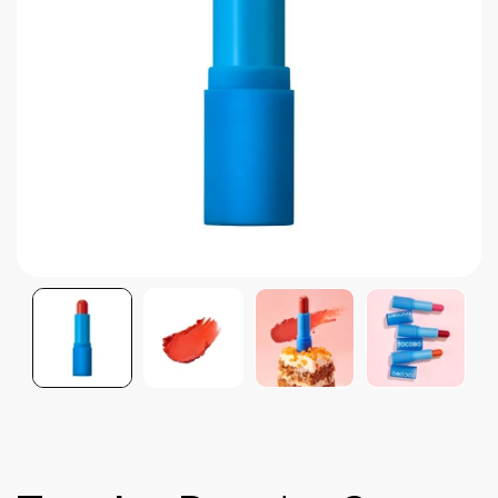
Brightening post verano
Protector Solar en Barra No.1
Parche para granitos
Rastrear mi Pedido
Parches para granitos internos
Parches para manchitas pos acné