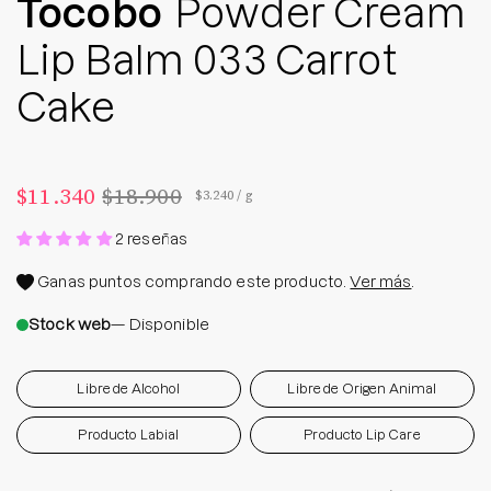
Tocobo
Powder Cream
Lip Balm 033 Carrot
Cake
$11.340
$18.900
Precio por unidad
por
$3.240
/
g
2 reseñas
Ganas
puntos comprando este producto.
Ver más
.
Stock web
— Disponible
Libre de Alcohol
Libre de Origen Animal
Producto Labial
Producto Lip Care