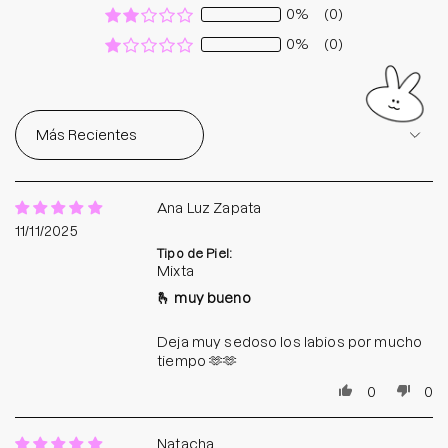
0%
(0)
0%
(0)
Sort by
Ana Luz Zapata
11/11/2025
Tipo de Piel:
Mixta
🫰 muy bueno
Deja muy sedoso los labios por mucho
tiempo 🫶🫶
0
0
Natacha