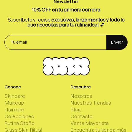
Newsletter
10% OFF en tu primera compra
Suscríbete y recibe
exclusivas, lanzamientos y todo lo
que necesitas para tu rutina ideal.
💕
Enviar
Conoce
Descubre
Skincare
Nosotros
Makeup
Nuestras Tiendas
Haircare
Blog
Colecciones
Contacto
Rutina Otoño
Venta Mayorista
Glass Skin Ritual
Encuentra tu tienda más