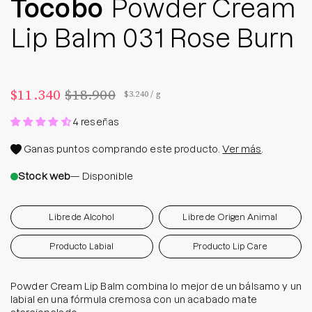
Tocobo
Powder Cream
Lip Balm 031 Rose Burn
$11.340
$18.900
Precio por unidad
por
$3.240
/
g
4 reseñas
Ganas
puntos comprando este producto.
Ver más
.
Stock web
— Disponible
Libre de Alcohol
Libre de Origen Animal
Producto Labial
Producto Lip Care
Powder Cream Lip Balm combina lo mejor de un bálsamo y un
labial en una fórmula cremosa con un acabado mate