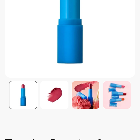
Brightening post verano
Protector Solar en Barra No.1
Parche para granitos
Rastrear mi Pedido
Parches para granitos internos
Parches para manchitas pos acné