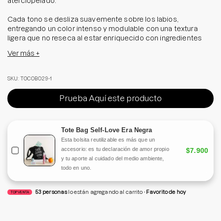
aterciopelado.
Cada tono se desliza suavemente sobre los labios,
entregando un color intenso y modulable con una textura
ligera que no reseca al estar enriquecido con ingredientes
nutritivos, como el aceite de semilla de macadamia y de
Ver más +
almendras dulces para mantener los labios suaves e
hidratados mientras crea un efecto difuminado y sofisticado.
SKU: TOCOBO29-1
¿Por qué amarlo?
Prueba Aquí este producto
- Color vibrante con acabado mate.
- Textura cremosa y confortable.
- Efecto difuminado para un look natural y sofisticado.
Tote Bag Self-Love Era Negra
- Hidrata y cuida los labios.
Esta bolsita reutilizable es más que un
accesorio: es tu declaración de amor propio
$7.900
Consigue labios irresistibles con Tocobo. ¡Atrévete a
y tu aporte al cuidado del medio ambiente,
probarlo!
todo en uno.
Tamaño: 3,5 grs
53
personas
lo están agregando al carrito
Favorito de hoy
TOP VENTA