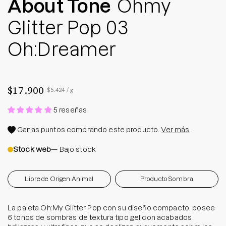
About Tone
Ohmy
Glitter Pop 03
Oh:Dreamer
$17.900
Precio por unidad
por
$5.424
/
g
5 reseñas
Ganas
puntos comprando este producto.
Ver más
.
Stock web
— Bajo stock
Libre de Origen Animal
Producto Sombra
La paleta Oh:My Glitter Pop con su diseño compacto, posee
6 tonos de sombras de textura tipo gel con acabados