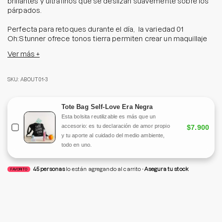
brillantes y ultrafinos que se deslizan suavemente sobre los
párpados.
Perfecta para retoques durante el día, la variedad 01
Oh:Stunner ofrece tonos tierra permiten crear un maquillaje
de glitter y colorido de manera rápida y fácil.
Ver más +
Ideal para looks diarios y especiales, esta paleta combina
texturas como el Jelly Glow, que ofrece un acabado suave y
SKU: ABOUT01-3
adherente, y el Glitter Balm, que brilla desde varios ángulos
mientras que el pigmento en capas y con perlas brillantes
añaden luminosidad instantánea.
Tote Bag Self-Love Era Negra
Esta bolsita reutilizable es más que un
¡Aplica con los dedos y enamora con tu look!
accesorio: es tu declaración de amor propio
$7.900
y tu aporte al cuidado del medio ambiente,
Tamaño:
3.3 grs
todo en uno.
45
personas
lo están agregando al carrito
Asegura tu stock
FAVORITO