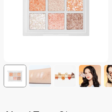
Brightening post verano
Protector Solar en Barra No.1
Parche para granitos
Rastrear mi Pedido
Parches para granitos internos
Parches para manchitas pos acné