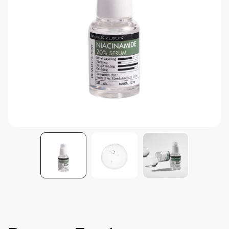
Brightening post verano
Protector Solar en Barra No.1
Parche para granitos
Rastrear mi Pedido
Parches para granitos internos
Parches para manchitas pos acné