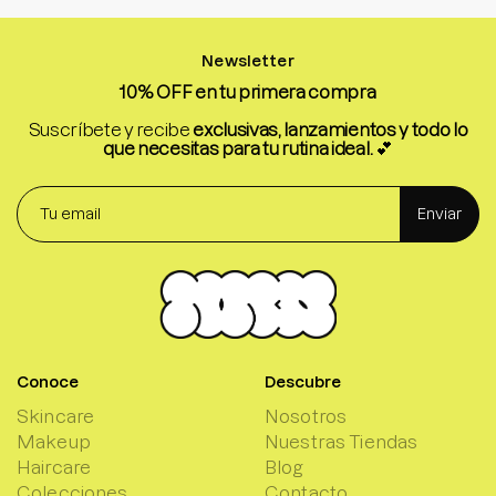
Newsletter
10% OFF en tu primera compra
Suscríbete y recibe
exclusivas, lanzamientos y todo lo
que necesitas para tu rutina ideal.
💕
Enviar
Conoce
Descubre
Skincare
Nosotros
Makeup
Nuestras Tiendas
Haircare
Blog
Colecciones
Contacto