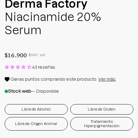
Derma Factory
Niacinamide 20%
Serum
$16.900
Precio por unidad
por
$563
/
ml
43 reseñas
Ganas
puntos comprando este producto.
Ver más
.
Stock web
— Disponible
Libre de Alcohol
Libre de Gluten
Tratamiento
Libre de Origen Animal
Hiperpigmentación