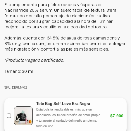
El complemento para pieles opacas y ásperas es
niacinamide 20%
serum
. Un suero facial de textura ligera
formulado con alto porcentaje de niacinamida, activo
reconocido por su gran capacidad a la hora de iluminar,
mejorar la textura y equilibrar la oleosidad del rostro.
Además, cuenta con 64.5% de agua de rosa damascena y
8% de glicerina que, junto a la niacinamida, permiten entregar
más hidratación y confort a las pieles más sensibles.
*Producto vegano certificado.
Tamaño: 30 ml
SKU: DERMA02
Tote Bag Self-Love Era Negra
Esta bolsita reutilizable es más que un
accesorio: es tu declaración de amor propio
$7.900
y tu aporte al cuidado del medio ambiente,
todo en uno.