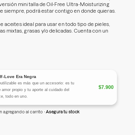
ersión mini talla de Oil-Free Ultra-Moisturizing
 de siempre, podrá estar contigo en donde quieras.
de aceites ideal para usar en todo tipo de pieles,
s mixtas, grasas y/o delicadas. Cuenta con un
cido hialurónico, alantoína y pantenol,
 en mejorar la hidratación, mientras fortalecen la
gando más calma y alivio.
lf-Love Era Negra
eutilizable es más que un accesorio: es tu
$7.900
 amor propio y tu aporte al cuidado del
e, todo en uno.
án agregando al carrito
Asegura tu stock