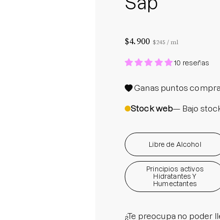
Sap
Protector S
Parche par
Rastrear m
$4.900
Precio por unidad
por
$245
/
ml
Parches pa
10 reseñas
Parches p
Ganas
puntos compra
Stock web
— Bajo stoc
Libre de Alcohol
Principios activos
Hidratantes Y
Humectantes
¿Te preocupa no poder ll