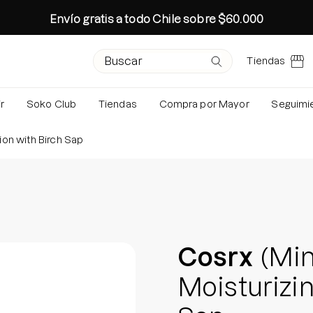
Envío gratis a todo Chile sobre $60.000
Campo de texto de búsqueda
Envíe su solicitud
Tiendas
r
Soko Club
Tiendas
Compra por Mayor
Seguimi
Búsquedas 
Rutina Ot
tion with Birch Sap
Colección 
Especial 
Rutina oto
Age-R Boo
Cosrx
(Min
Conoce tu 
Crea tu Pro
Moisturizin
Brightenin