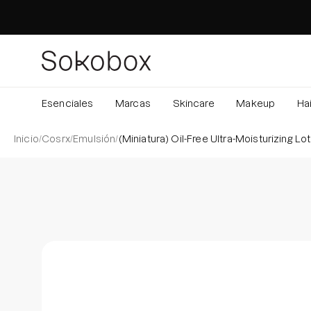
Saltar
al
contenido
Esenciales
Marcas
Skincare
Makeup
Hai
Inicio
/
Cosrx
/
Emulsión
/
(Miniatura) Oil-Free Ultra-Moisturizing Lo
Caja de luz de imagen abierta