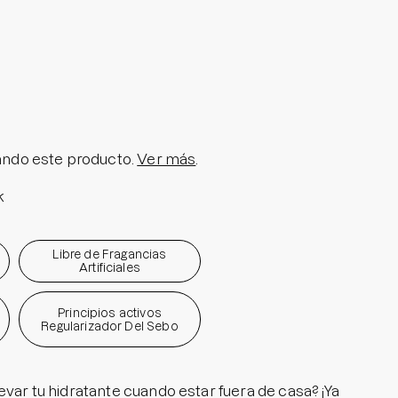
olar en Barra No.1
a granitos
i Pedido
ra granitos internos
ara manchitas pos acné
ndo este producto.
Ver más
.
k
Libre de Fragancias
Artificiales
Principios activos
Regularizador Del Sebo
evar tu hidratante cuando estar fuera de casa? ¡Ya