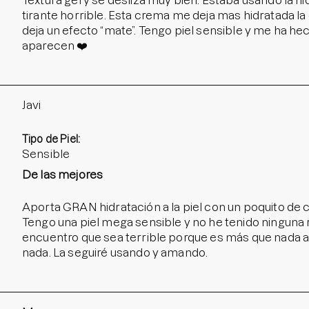
Textura gel y se desliza muy bien. Estaba usando la 
tirante horrible. Esta crema me deja mas hidratada la c
deja un efecto “mate”. Tengo piel sensible y me ha 
aparecen ❤️
Javi
Tipo de Piel:
Sensible
De las mejores
Aporta GRAN hidratación a la piel con un poquito de
Tengo una piel mega sensible y no he tenido ninguna r
encuentro que sea terrible porque es más que nada a
nada. La seguiré usando y amando.