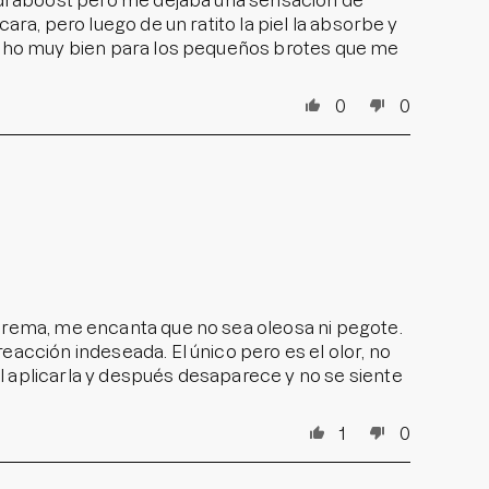
hidraboost pero me dejaba una sensación de
ara, pero luego de un ratito la piel la absorbe y
hecho muy bien para los pequeños brotes que me
0
0
 crema, me encanta que no sea oleosa ni pegote.
eacción indeseada. El único pero es el olor, no
l aplicarla y después desaparece y no se siente
1
0