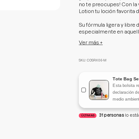
no te preocupes! Con la v
Lotion tu loción favorita
Su fórmula ligera y libre 
especialmente en aquella
70% de savia de abedul, á
Ver más +
ingredientes que trabajan
barrera de la piel, entre
SKU: COSRX06-M
Tamaño: 20ml
Tote Bag Se
Esta bolsita r
declaración de
medio ambient
31
personas
lo est
ÚLTIMAS