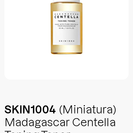
Brightening post verano
Protector Solar en Barra No.1
Parche para granitos
Rastrear mi Pedido
Parches para granitos internos
Parches para manchitas pos acné
SKIN1004
(Miniatura)
Madagascar Centella