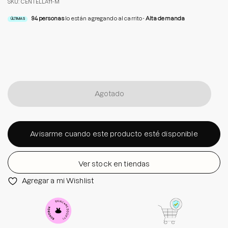
SKU: CENTELLA11-M
Además, es no comedogénico y apto para usar a diario.
94
personas
lo están agregando al carrito
Alta demanda
ÚLTIMAS
Tamaño: 30 ml
Agotado
Avisarme cuando este producto esté disponible
Ver stock en tiendas
Agregar a mi Wishlist