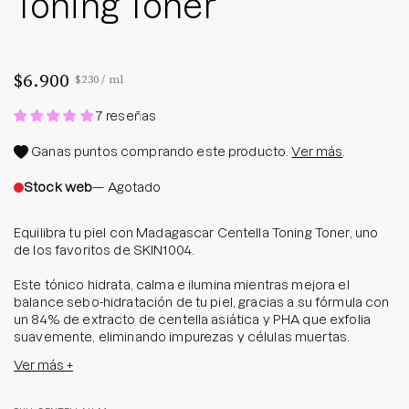
Toning Toner
$6.900
Precio por unidad
por
$230
/
ml
7 reseñas
Ganas
puntos comprando este producto.
Ver más
.
Stock web
— Agotado
Equilibra tu piel con Madagascar Centella Toning Toner, uno
de los favoritos de SKIN1004.
Este tónico hidrata, calma e ilumina mientras mejora el
balance sebo-hidratación de tu piel, gracias a su fórmula con
un 84% de extracto de centella asiática y PHA que exfolia
suavemente, eliminando impurezas y células muertas.
Ver más +
Mientras que ingredientes como la adenosina, betaína y
ácido hialurónico aportan firmeza y ayudan a mejorar la
hidratación.