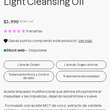
Light Cleansing Oil
$5.990
Precio por unidad
por
$200
/
ml
11 reseñas
Ganas
puntos comprando este producto.
Ver más
.
Stock web
— Disponible
Libre de Gluten
Libre de Origen Animal
Tratamiento Poros y Control
Tratamiento Sensibilidad
de sebo
Aceite limpiador multifuncional que elimina eficazmente el
maquillaje y las impurezas, dejando la piel limpia y suave
. Formulado con aceite MCT de coco, extracto de centella