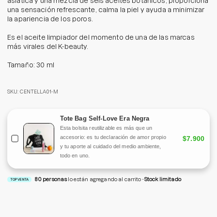
asiática y una mezcla de seis aceites botánicos, proporciona
una sensación refrescante, calma la piel y ayuda a minimizar
la apariencia de los poros.
Es el aceite limpiador del momento de una de las marcas
más virales del K-beauty.
Tamaño: 30 ml
SKU: CENTELLA01-M
Tote Bag Self-Love Era Negra
Esta bolsita reutilizable es más que un
accesorio: es tu declaración de amor propio
$7.900
y tu aporte al cuidado del medio ambiente,
todo en uno.
80
personas
lo están agregando al carrito
Stock limitado
TOP VENTA