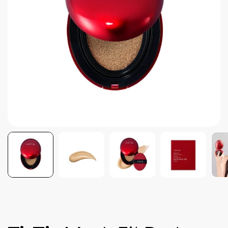
Brightening post verano
Protector Solar en Barra No.1
Parche para granitos
Rastrear mi Pedido
Parches para granitos internos
Parches para manchitas pos acné