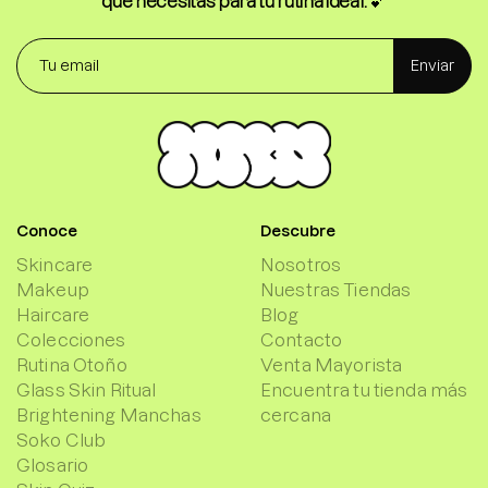
que necesitas para tu rutina ideal.
💕
Enviar
Conoce
Descubre
Skincare
Nosotros
Makeup
Nuestras Tiendas
Haircare
Blog
Colecciones
Contacto
Rutina Otoño
Venta Mayorista
Glass Skin Ritual
Encuentra tu tienda más
Brightening Manchas
cercana
Soko Club
Glosario