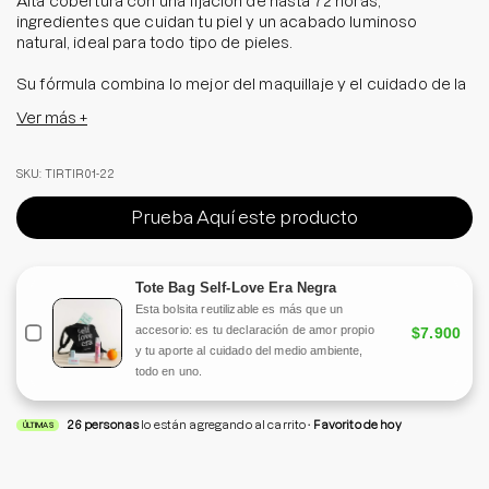
Alta cobertura con una fijación de hasta 72 horas,
ingredientes que cuidan tu piel y un acabado luminoso
natural, ideal para todo tipo de pieles.
Su fórmula combina lo mejor del maquillaje y el cuidado de la
piel, gracias al extracto de flor de hibisco, extracto de
Ver más +
propóleo, niacinamida, adenosina y astaxantina.
En cada aplicación, el tono de la piel se unifica al instante,
SKU: TIRTIR01-22
dejando la piel hidratada y nutrida. Además su tecnología a
prueba de sudor y transferencia asegura que tu look luzca
Prueba Aquí este producto
impecable en todo momento.
#Sokotip: El tono de este producto puede oscurecerse un
Tote Bag Self-Love Era Negra
poquito, es parte de su naturaleza y no altera sus beneficios.
Esta bolsita reutilizable es más que un
accesorio: es tu declaración de amor propio
$7.900
y tu aporte al cuidado del medio ambiente,
todo en uno.
26
personas
lo están agregando al carrito
Favorito de hoy
ÚLTIMAS