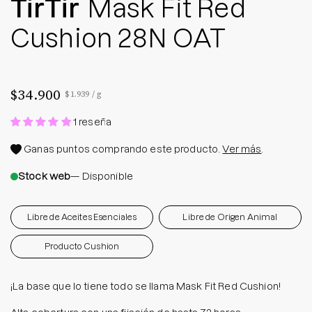
TirTir
Mask Fit Red
Cushion 28N OAT
$34.900
Precio por unidad
por
$1.939
/
g
1 reseña
Ganas
puntos comprando este producto.
Ver más
.
Stock web
— Disponible
Libre de Aceites Esenciales
Libre de Origen Animal
Producto Cushion
¡La base que lo tiene todo se llama Mask Fit Red Cushion!