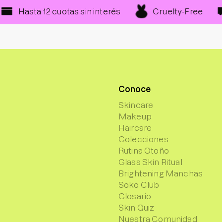
Cruelty-Free
asta 12 cuotas sin interés
De
Conoce
Skincare
Makeup
Haircare
Colecciones
Rutina Otoño
Glass Skin Ritual
Brightening Manchas
Soko Club
Glosario
Skin Quiz
Nuestra Comunidad