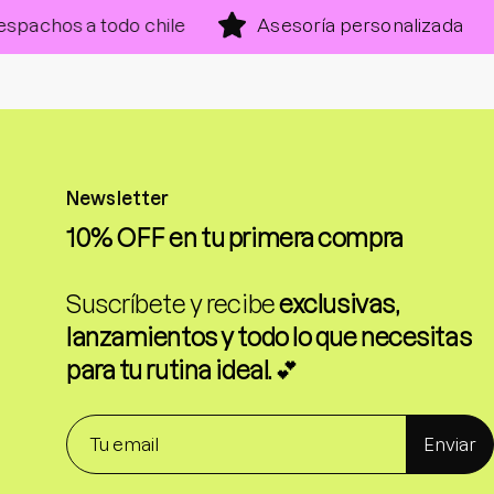
os a todo chile
Asesoría personalizada
H
Newsletter
10% OFF en tu primera compra
Suscríbete y recibe
exclusivas,
lanzamientos y todo lo que necesitas
para tu rutina ideal.
💕
Enviar