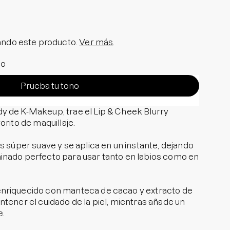
olar en Barra No.1
a granitos
i Pedido
ndo este producto.
Ver más
.
ra granitos internos
io
ara manchitas pos acné
Prueba tu tono
y de K-Makeup, trae el Lip & Cheek Blurry
orito de maquillaje.
s súper suave y se aplica en un instante, dejando
inado perfecto para usar tanto en labios como en
nriquecido con manteca de cacao y extracto de
ntener el cuidado de la piel, mientras añade un
e.