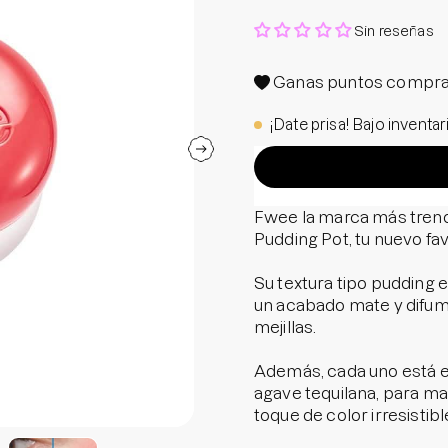
Protector S
Sin reseñas
Parche par
Rastrear m
Ganas
puntos compra
Parches pa
¡Date prisa! Bajo inventar
Parches p
Fwee la marca más trend
Pudding Pot, tu nuevo fav
Su textura tipo pudding e
un acabado mate y difum
mejillas.
Además, cada uno está e
agave tequilana, para ma
toque de color irresistibl