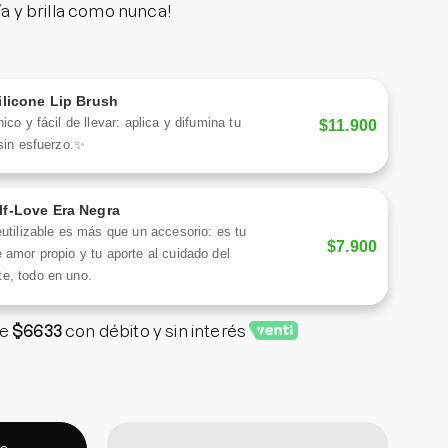
ía y brilla como nunca!
ilicone Lip Brush
ico y fácil de llevar: aplica y difumina tu
$11.900
 sin esfuerzo.✨
lf-Love Era Negra
eutilizable es más que un accesorio: es tu
$7.900
 amor propio y tu aporte al cuidado del
e, todo en uno.
e
$6633
con débito y sin interés