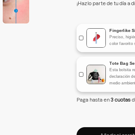
¡Hazlo parte de tu día a d
Fingerlike S
Preciso, higién
color favorito
Tote Bag Se
Esta bolsita r
declaración de
medio ambient
Paga hasta en
3 cuotas
d