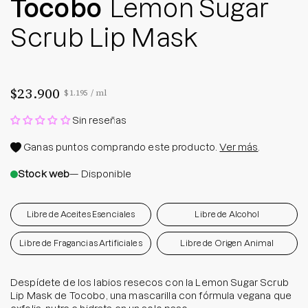
Tocobo
Lemon Sugar
Scrub Lip Mask
$23.900
Precio por unidad
por
$1.195
/
ml
Sin reseñas
Ganas
puntos comprando este producto.
Ver más
.
Stock web
— Disponible
Libre de Aceites Esenciales
Libre de Alcohol
Libre de Fragancias Artificiales
Libre de Origen Animal
Despídete de los labios resecos con la Lemon Sugar Scrub
Lip Mask de Tocobo, una mascarilla con fórmula vegana que