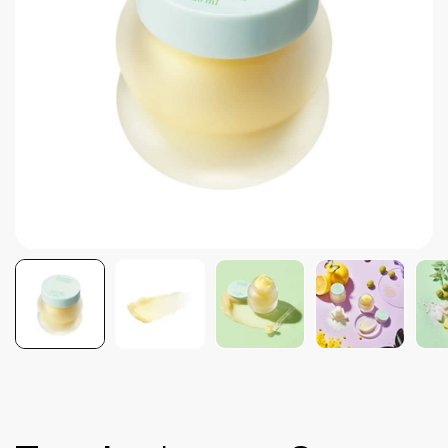
Brightening post verano
Protector Solar en Barra No.1
Parche para granitos
Rastrear mi Pedido
Parches para granitos internos
Parches para manchitas pos acné