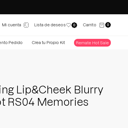
 de búsqueda
Carro abierto
Mi cuenta
Lista de deseos
Carrito
0
0
ento Pedido
Crea tu Propio Kit
Remate Hot Sale
populares
oño
Glass Skin Ritual
Brightening Manchas
ño en 4 pasos
ing Lip&Cheek Blurry
Caja de luz de 
ster Pro Medicube
ot RS04 Memories
tipo de Piel
pio Kit
Glass Skin Tips
g post verano