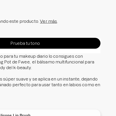
olar en Barra No.1
a granitos
i Pedido
ndo este producto.
Ver más
.
ra granitos internos
ara manchitas pos acné
Prueba tu tono
to para tu makeup diario lo consigues con
g Pot de Fwee, el bálsamo multifuncional para
ndy del k-beauty.
s súper suave y se aplica en un instante, dejando
inado perfecto para usar tanto en labios como en
uno está enriquecido con manteca de cacao y
na, para mantener el cuidado de la piel, mientras
rresistible.
 incluye un Keyring para que lleves en tu cartera y
ilicone Lip Brush