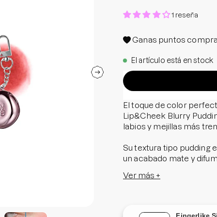
Protector S
1 reseña
Parche par
Rastrear m
Ganas
puntos compra
Parches pa
El artículo está en stock
Parches p
El toque de color perfec
Lip&Cheek Blurry Puddin
labios y mejillas más tre
Su textura tipo pudding e
un acabado mate y difum
mejillas. Además, cada 
Ver más +
extracto de agave tequila
añade un toque de color i
Lo mejor, es que este kit
Fingerlike S