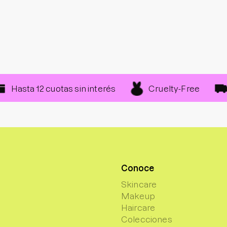
Cruelty-Free
a 12 cuotas sin interés
Despa
Conoce
Skincare
Makeup
Haircare
Colecciones