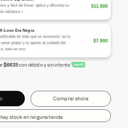
n segundos.
ico y fácil de llevar: aplica y difumina tu
$11.900
 sin esfuerzo.✨
ng Pot 4g x 1 unidad
lf-Love Era Negra
Keyring 1 unidad
eutilizable es más que un accesorio: es tu
$7.900
 amor propio y tu aporte al cuidado del
e, todo en uno.
e
$6633
con débito y sin interés
to
Comprar ahora
hay stock en ninguna tienda