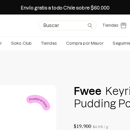
Envío gratis a todo Chile sobre $60.000
Campo de texto de búsqueda
Envíe su solicitud
Tiendas
r
Soko Club
Tiendas
Compra por Mayor
Seguimi
Búsquedas 
Rutina Ot
Colección 
Especial 
Rutina oto
Caja de luz de imagen abierta
Fwee
Keyr
Age-R Boo
Pudding P
Conoce tu 
Crea tu Pro
Brightenin
$19.900
Precio por unidad
por
$4.975
/
g