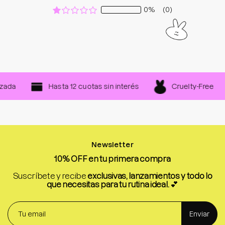
0%
(0)
Cruelty-Free
da
Hasta 12 cuotas sin interés
Newsletter
10% OFF en tu primera compra
Suscríbete y recibe
exclusivas, lanzamientos y todo lo
que necesitas para tu rutina ideal.
💕
Enviar