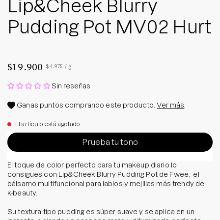
Lip&Cheek Blurry
Pudding Pot MV02 Hurt
$19.900
Precio por unidad
por
$4.975
/
g
Sin reseñas
Ganas
puntos comprando este producto.
Ver más
.
El artículo está agotado
Prueba tu tono
El toque de color perfecto para tu makeup diario lo
consigues con Lip&Cheek Blurry Pudding Pot de Fwee, el
bálsamo multifuncional para labios y mejillas más trendy del
k-beauty.
Su textura tipo pudding es súper suave y se aplica en un