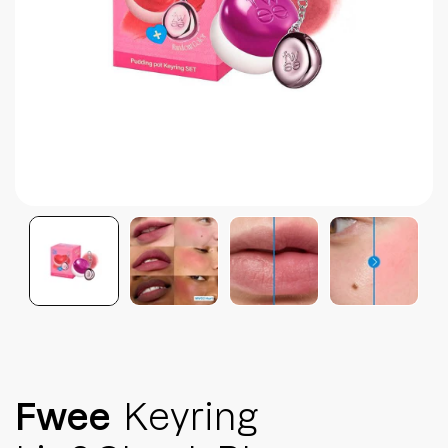
Brightening post verano
Protector Solar en Barra No.1
Parche para granitos
Rastrear mi Pedido
Parches para granitos internos
Parches para manchitas pos acné
Fwee
Keyring