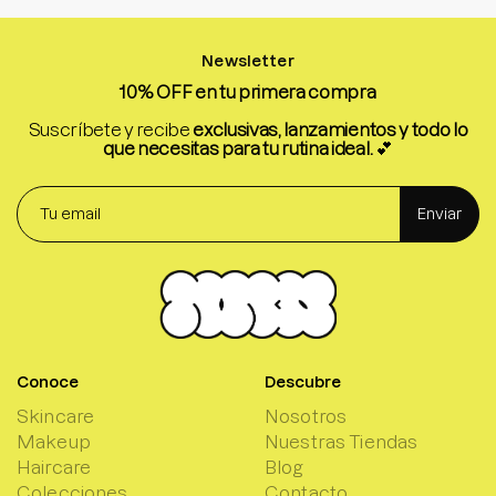
Newsletter
10% OFF en tu primera compra
Suscríbete y recibe
exclusivas, lanzamientos y todo lo
que necesitas para tu rutina ideal.
💕
Enviar
Conoce
Descubre
Skincare
Nosotros
Makeup
Nuestras Tiendas
Haircare
Blog
Colecciones
Contacto