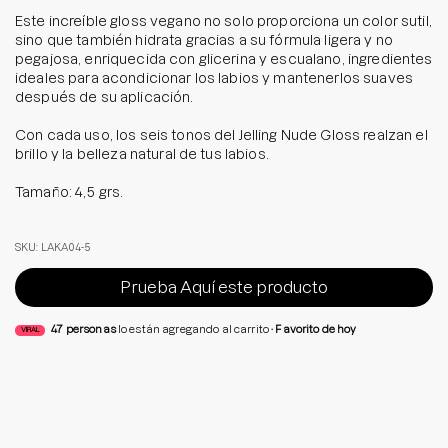
Este increíble gloss vegano no solo proporciona un color sutil,
sino que también hidrata gracias a su fórmula ligera y no
pegajosa, enriquecida con glicerina y escualano, ingredientes
ideales para acondicionar los labios y mantenerlos suaves
después de su aplicación.
Con cada uso, los seis tonos del Jelling Nude Gloss realzan el
brillo y la belleza natural de tus labios.
Tamaño: 4,5 grs.
SKU: LAKA04-5
Prueba Aquí este producto
47
personas
lo están agregando al carrito
Favorito de hoy
VIRAL