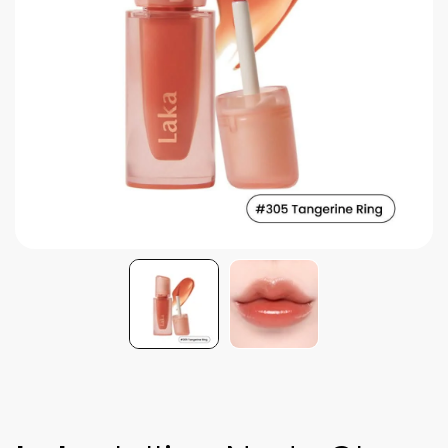
Brightening post verano
Protector Solar en Barra No.1
Parche para granitos
Rastrear mi Pedido
Parches para granitos internos
Parches para manchitas pos acné