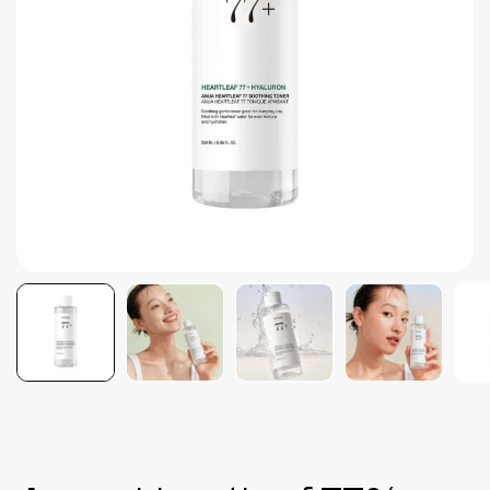
Brightening post verano
Protector Solar en Barra No.1
Parche para granitos
Rastrear mi Pedido
Parches para granitos internos
Parches para manchitas pos acné