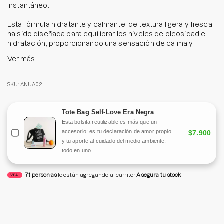
instantáneo.
Esta fórmula hidratante y calmante, de textura ligera y fresca,
ha sido diseñada para equilibrar los niveles de oleosidad e
hidratación, proporcionando una sensación de calma y
ayudando a reducir el enrojecimiento del rostro hasta en un
Ver más +
13%.
Gracias a su composición gentil, que incluye un 77% de
SKU: ANUA02
Heartleaf, betaína, pantenol, manzanilla y centella asiática,
junto con extracto de caña de azúcar, este aclamado tónico
humecta la piel, aportando luminosidad y suavidad.
Tote Bag Self-Love Era Negra
Esta bolsita reutilizable es más que un
Tamaño: 250 ml
accesorio: es tu declaración de amor propio
$7.900
y tu aporte al cuidado del medio ambiente,
todo en uno.
71
personas
lo están agregando al carrito
Asegura tu stock
VIRAL