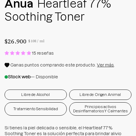
Anua
Heartleaf 77%
Soothing Toner
$26.900
Precio por unidad
por
$108
/
ml
15 reseñas
Ganas
puntos comprando este producto.
Ver más
.
Stock web
— Disponible
Libre de Alcohol
Libre de Origen Animal
Principios activos
Tratamiento Sensibilidad
Desinflamatorios Y Calmantes
Si tienes la piel delicada o sensible, el Heartleaf 77%
Soothing Toner es la solución perfecta para brindar alivio