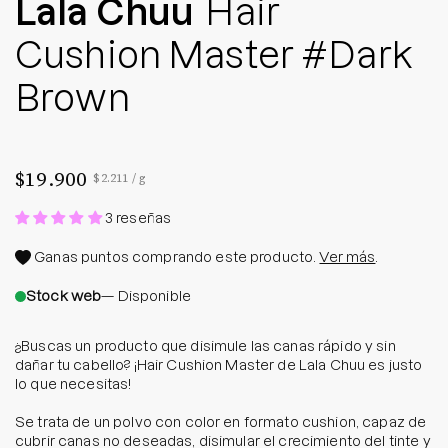
Lala Chuu
Hair
Cushion Master #Dark
Brown
$19.900
Precio por unidad
por
$2.211
/
g
3 reseñas
Ganas
puntos comprando este producto.
Ver más
.
Stock web
— Disponible
¿Buscas un producto que disimule las canas rápido y sin
dañar tu cabello? ¡Hair Cushion Master de Lala Chuu es justo
lo que necesitas!
Se trata de un polvo con color en formato cushion, capaz de
cubrir canas no deseadas, disimular el crecimiento del tinte y