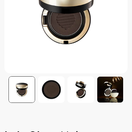
Brightening post verano
Protector Solar en Barra No.1
Parche para granitos
Rastrear mi Pedido
Parches para granitos internos
Parches para manchitas pos acné