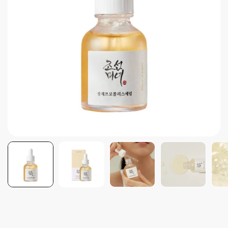
Brightening post verano
Protector Solar en Barra No.1
Parche para granitos
Rastrear mi Pedido
Parches para granitos internos
Parches para manchitas pos acné