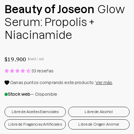
Beauty of Joseon
Glow
Serum: Propolis +
Niacinamide
$19.900
Precio por unidad
por
$663
/
ml
33 reseñas
Ganas
puntos comprando este producto.
Ver más
.
Stock web
— Disponible
Libre de Aceites Esenciales
Libre de Alcohol
Libre de Fragancias Artificiales
Libre de Origen Animal