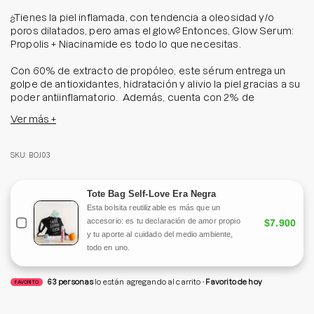
¿Tienes la piel inflamada, con tendencia a oleosidad y/o
poros dilatados, pero amas el glow? Entonces, Glow Serum:
Propolis + Niacinamide es todo lo que necesitas.
Con 60% de extracto de propóleo, este sérum entrega un
golpe de antioxidantes, hidratación y alivio la piel gracias a su
poder antiinflamatorio. Además, cuenta con 2% de
Niacinamida para ayudar mantener el equilibrio entre los
Ver más +
niveles de oleosidad y humedad del rostro. Y 0,5% de BHA
0,5% para ayudar a seborregular y descongestionar los
poros.
SKU: BOJ03
En cada uso, verás como se revela un rostro suave, radiante y
mucho más aliviado.
Tote Bag Self-Love Era Negra
Esta bolsita reutilizable es más que un
Tamaño: 30 ml.
accesorio: es tu declaración de amor propio
$7.900
y tu aporte al cuidado del medio ambiente,
todo en uno.
63
personas
lo están agregando al carrito
Favorito de hoy
FAVORITO