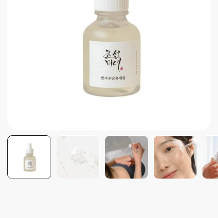
Brightening post verano
Protector Solar en Barra No.1
Parche para granitos
Rastrear mi Pedido
Parches para granitos internos
Parches para manchitas pos acné