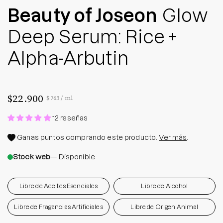
Beauty of Joseon
Glow
Deep Serum: Rice +
Alpha-Arbutin
$22.900
Precio por unidad
por
$763
/
ml
12 reseñas
Ganas
puntos comprando este producto.
Ver más
.
Stock web
— Disponible
Libre de Aceites Esenciales
Libre de Alcohol
Libre de Fragancias Artificiales
Libre de Origen Animal