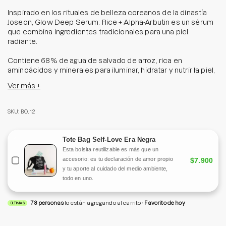
Inspirado en los rituales de belleza coreanos de la dinastía
Joseon, Glow Deep Serum: Rice + Alpha-Arbutin es un sérum
que combina ingredientes tradicionales para una piel
radiante.
Contiene 68% de agua de salvado de arroz, rica en
aminoácidos y minerales para iluminar, hidratar y nutrir la piel,
más un 2% de alfa-arbutina, ingrediente estrella para tratar
Ver más +
manchitas, pigmentación y tono desigual, dejándo una piel
visiblemente más luminosa.
SKU: BOJ12
Su textura ligera, no pegajosa y de rápida absorción lo hace
perfecto para uso diario, incluso en pieles sensibles. Un
favorito del K-Beauty que mejora el tono y deja la piel
Tote Bag Self-Love Era Negra
uniforme y saludable.
Esta bolsita reutilizable es más que un
accesorio: es tu declaración de amor propio
$7.900
y tu aporte al cuidado del medio ambiente,
todo en uno.
78
personas
lo están agregando al carrito
Favorito de hoy
ÚLTIMAS