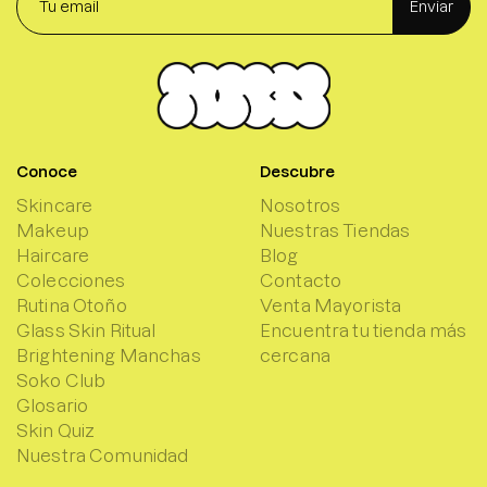
Enviar
Conoce
Descubre
Skincare
Nosotros
Makeup
Nuestras Tiendas
Haircare
Blog
Colecciones
Contacto
Rutina Otoño
Venta Mayorista
Glass Skin Ritual
Encuentra tu tienda más
Brightening Manchas
cercana
Soko Club
Glosario
Skin Quiz
Nuestra Comunidad