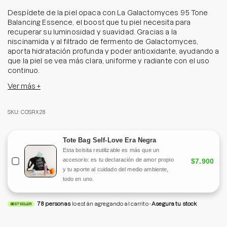
Despídete de la piel opaca con La Galactomyces 95 Tone
Balancing Essence, el boost que tu piel necesita para
recuperar su luminosidad y suavidad. Gracias a la
niscinamida y al filtrado de fermento de Galactomyces,
aporta hidratación profunda y poder antioxidante, ayudando a
que la piel se vea más clara, uniforme y radiante con el uso
continuo.
Ver más +
Y con su combinación de ácido hialurónico y pantenol, esta
esencia retiene la humedad en la piel, reforzando la barrera
cutánea y dejando un rostro sano y fresco. Su textura ligera
SKU: COSRX28
se absorbe rápidamente sin dejar residuos grasos, lo que la
convierte en el aliado perfecto para todo tipo de piel, incluso
las más sensibles.
Tote Bag Self-Love Era Negra
Esta bolsita reutilizable es más que un
Tamaño:
100
ml
accesorio: es tu declaración de amor propio
$7.900
y tu aporte al cuidado del medio ambiente,
todo en uno.
78
personas
lo están agregando al carrito
Asegura tu stock
BEST SELLER