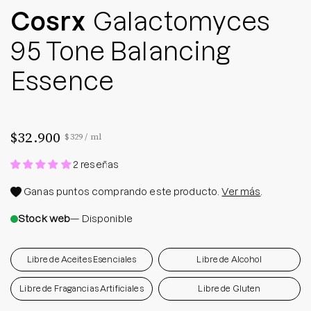
Cosrx
Galactomyces
95 Tone Balancing
Essence
$32.900
Precio por unidad
por
$329
/
ml
2 reseñas
Ganas
puntos comprando este producto.
Ver más
.
Stock web
— Disponible
Libre de Aceites Esenciales
Libre de Alcohol
Libre de Fragancias Artificiales
Libre de Gluten