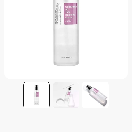
Brightening post verano
Protector Solar en Barra No.1
Parche para granitos
Rastrear mi Pedido
Parches para granitos internos
Parches para manchitas pos acné