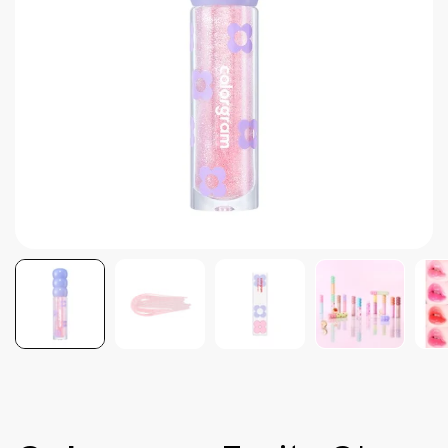
Brightening post verano
Protector Solar en Barra No.1
Parche para granitos
Rastrear mi Pedido
Parches para granitos internos
Parches para manchitas pos acné