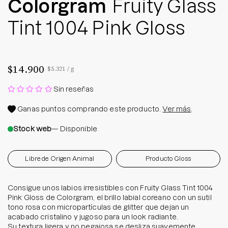
Colorgram
Fruity Glass
Tint 1004 Pink Gloss
$14.900
Precio por unidad
por
$5.321
/
g
Sin reseñas
Ganas
puntos comprando este producto.
Ver más
.
Stock web
— Disponible
Libre de Origen Animal
Producto Gloss
Consigue unos labios irresistibles con Fruity Glass Tint 1004
Pink Gloss de Colorgram, el brillo labial coreano con un sutil
tono rosa con micropartículas de glitter que dejan un
acabado cristalino y jugoso para un look radiante.
Su textura ligera y no pegajosa se desliza suavemente,