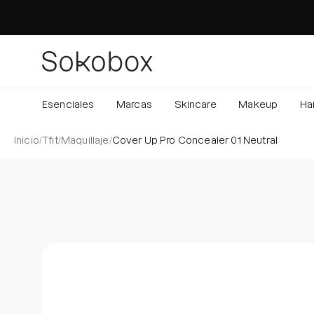
Saltar
al
contenido
Esenciales
Marcas
Skincare
Makeup
Hai
Inicio
/
Tfit
/
Maquillaje
/
Cover Up Pro Concealer 01 Neutral
Caja de luz de imagen abierta