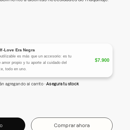
edientes de cuidado de la piel, como el extracto
 hialurónico, y ceramidas, no solo cubre
 también ayuda a mantener la piel hidratada y
día. Ofrece máxima adherencia,una percepción de
un 96,57 %, logrando un acabado uniforme y
perfecciones marcadas, y larga duración.
lf-Love Era Negra
eutilizable es más que un accesorio: es tu
ado para pieles cálidas y frías.
$7.900
 amor propio y tu aporte al cuidado del
e, todo en uno.
tán agregando al carrito
Asegura tu stock
to
Comprar ahora