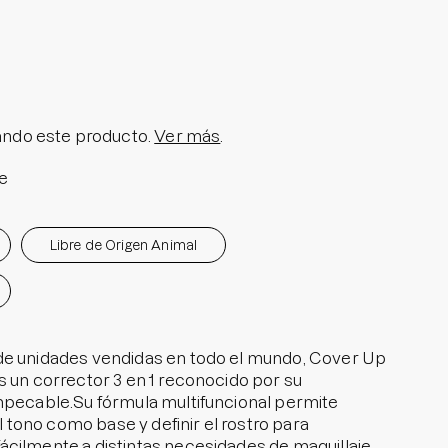
olar en Barra No.1
a granitos
i Pedido
ra granitos internos
ndo este producto.
Ver más
.
ara manchitas pos acné
e
Libre de Origen Animal
de unidades vendidas en todo el mundo, Cover Up
s un corrector 3 en 1 reconocido por su
mpecable.Su fórmula multifuncional permite
el tono como base y definir el rostro para
cilmente a distintas necesidades de maquillaje.