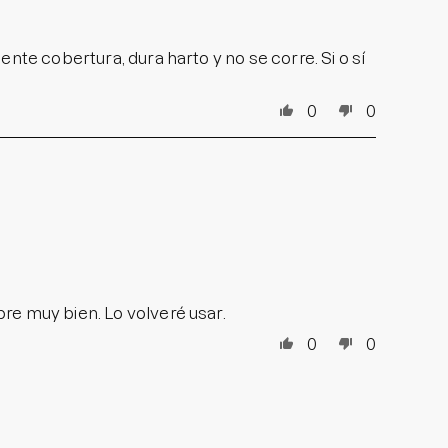
nte cobertura, dura harto y no se corre. Si o sí
0
0
re muy bien. Lo volveré usar.
0
0