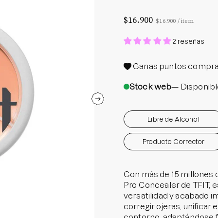
Protector S
$16.900
Precio por unidad
por
$16.900
/
item
Parche par
Rastrear m
2 reseñas
Parches pa
Ganas
puntos compra
Parches p
Stock web
— Disponibl
Libre de Alcohol
Producto Corrector
Con más de 15 millones 
Pro Concealer de TFIT, e
versatilidad y acabado i
corregir ojeras, unificar 
contorno, adaptándose fá