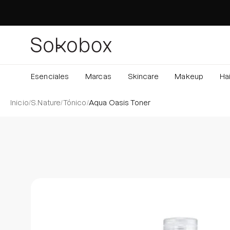
Saltar
al
contenido
Esenciales
Marcas
Skincare
Makeup
Hai
Inicio
/
S.Nature
/
Tónico
/
Aqua Oasis Toner
Caja de luz de imagen abierta