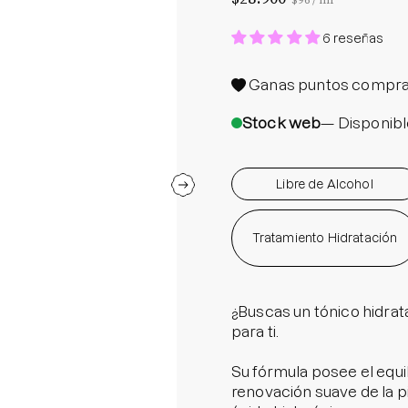
$96
/
ml
Protector S
6 reseñas
Parche par
Rastrear m
Ganas
puntos compra
Parches pa
Stock web
— Disponibl
Parches p
Libre de Alcohol
Tratamiento Hidratación
¿Buscas un tónico hidra
para ti.
Su fórmula posee el equil
renovación suave de la pi