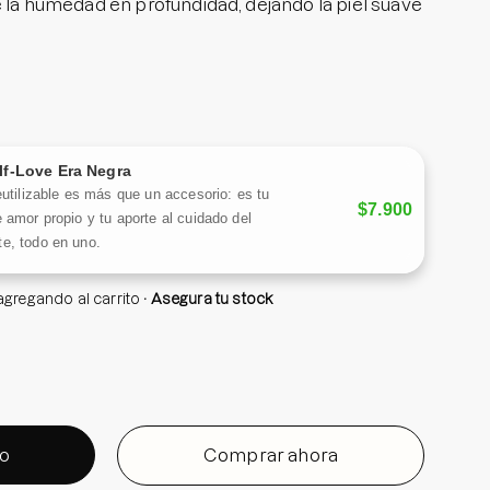
e la humedad en profundidad, dejando la piel suave
ón gracias al pantenol y la alantoína, mientras que
ción delicada para mejorar la textura y eliminar el
car.
lf-Love Era Negra
 en el ranking coreano Hwahae en el año 2021 y
eutilizable es más que un accesorio: es tu
s Beyond Grooming Awards 2022 y Musinsa Awards
$7.900
 amor propio y tu aporte al cuidado del
e, todo en uno.
 equilibrada, hidratada y con un brillo saludable.
agregando al carrito
Asegura tu stock
to
Comprar ahora