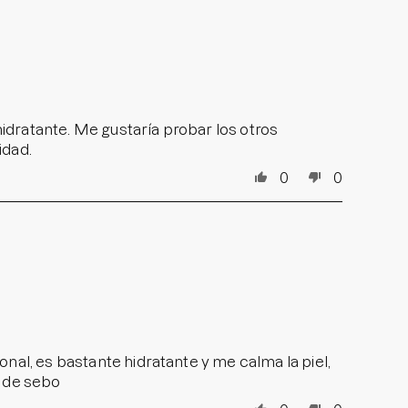
 hidratante. Me gustaría probar los otros
idad.
0
0
nal, es bastante hidratante y me calma la piel,
n de sebo