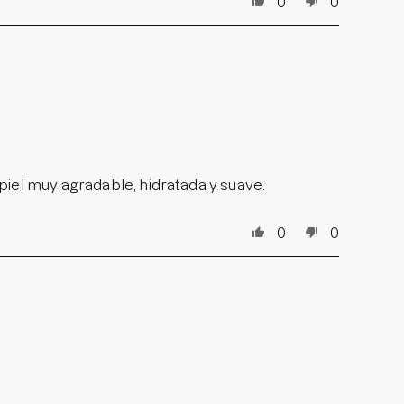
0
0
iel muy agradable, hidratada y suave.
0
0