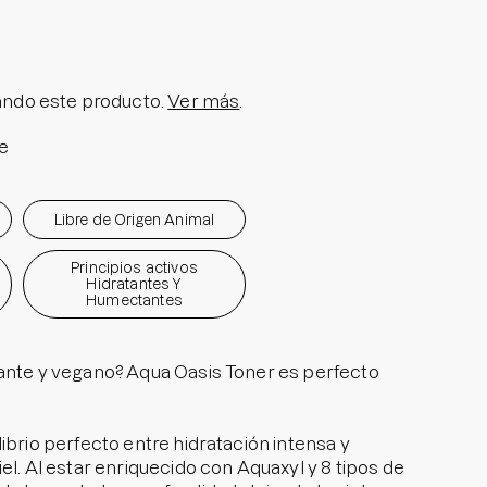
olar en Barra No.1
a granitos
i Pedido
ndo este producto.
Ver más
.
ra granitos internos
e
ara manchitas pos acné
Libre de Origen Animal
Principios activos
Hidratantes Y
Humectantes
tante y vegano? Aqua Oasis Toner es perfecto
ibrio perfecto entre hidratación intensa y
el. Al estar enriquecido con Aquaxyl y 8 tipos de