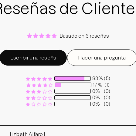
Reseñas de Cliente
Basado en 6 reseñas
Escribir una reseña
Hacer una pregunta
83%
(5)
17%
(1)
0%
(0)
0%
(0)
0%
(0)
Sort by
Lizbeth Alfaro L.