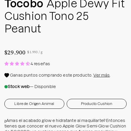
Tocobo
Apple Dewy Fit
Cushion Tono 25
Peanut
$29.900
Precio por unidad
por
$1.993
/
g
4 reseñas
Ganas
puntos comprando este producto.
Ver más
.
Stock web
— Disponible
Libre de Origen Animal
Producto Cushion
¿Amas el acabado glow e hidratante al maquillarte? Entonces
tienes que conocer el nuevo Apple Glow Semi-Glow Cushion