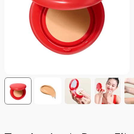
Brightening post verano
Protector Solar en Barra No.1
Parche para granitos
Rastrear mi Pedido
Parches para granitos internos
Parches para manchitas pos acné