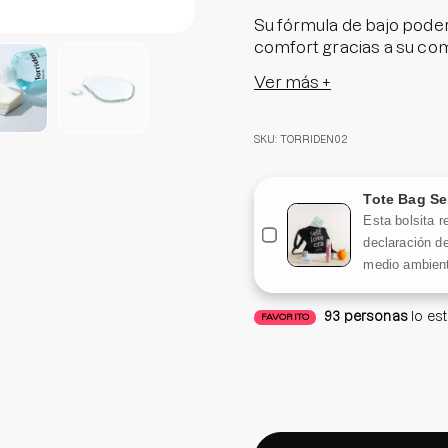
Su fórmula de bajo poder
comfort gracias a su com
y acondiciona instantáne
Ver más +
húmedo.
Para las pieles más sensi
SKU: TORRIDEN02
alivio, calma y comodida
suave tono verde azulado,
Tote Bag Se
ninguna incomodidad en e
Esta bolsita r
declaración de
Tamaño: 300 ml.
medio ambient
93
personas
lo es
FAVORITO