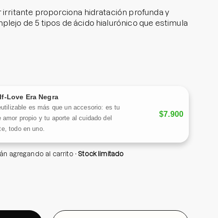
 irritante proporciona hidratación profunda y
plejo de 5 tipos de ácido hialurónico que estimula
amente la piel, dejándola con un acabado suave y
bles, la alantoína y el pantenol proporcionan
d. Además, el extracto de Malaquita, que aporta el
 favorece la rápida absorción del tónico, sin dejar
lf-Love Era Negra
l rostro.
eutilizable es más que un accesorio: es tu
$7.900
 amor propio y tu aporte al cuidado del
e, todo en uno.
tán agregando al carrito
Stock limitado