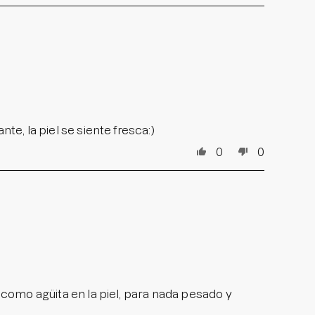
te, la piel se siente fresca:)
0
0
e como agüita en la piel, para nada pesado y