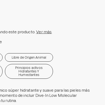
olar en Barra No.1
a granitos
i Pedido
ra granitos internos
ndo este producto.
Ver más
.
ara manchitas pos acné
e
Libre de Origen Animal
Principios activos
Hidratantes Y
Humectantes
nico súper hidratante y suave para las pieles más
momento de incluir Dive-In Low Molecular
tu rutina.