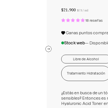
Protector S
$21.900
Precio por unidad
por
$73
/
ml
Parche par
Rastrear m
18 reseñas
Parches pa
Ganas
puntos compra
Parches p
Stock web
— Disponibl
Libre de Alcohol
Tratamiento Hidratación
¿Estás en busca de un tó
sensibles? Entonces es 
Hyaluronic Acid Toner en 