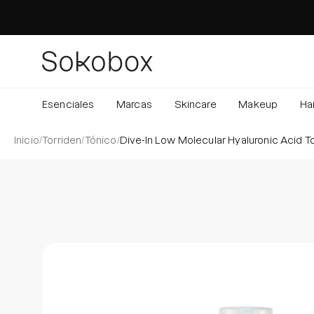
Saltar
al
contenido
Esenciales
Marcas
Skincare
Makeup
Hai
Inicio
/
Torriden
/
Tónico
/
Dive-In Low Molecular Hyaluronic Acid T
Caja de luz de imagen abierta