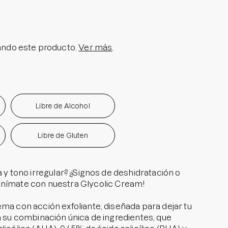
olar en Barra No.1
a granitos
i Pedido
ndo este producto.
Ver más
.
ra granitos internos
ara manchitas pos acné
Libre de Alcohol
Libre de Gluten
a y tono irregular? ¿Signos de deshidratación o
Anímate con nuestra Glycolic Cream!
ema con acción exfoliante, diseñada para dejar tu
 a su combinación única de ingredientes, que