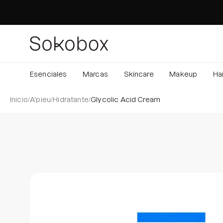
Saltar
al
contenido
Esenciales
Marcas
Skincare
Makeup
Hai
Inicio
/
A'pieu
/
Hidratante
/
Glycolic Acid Cream
Caja de luz de imagen abierta