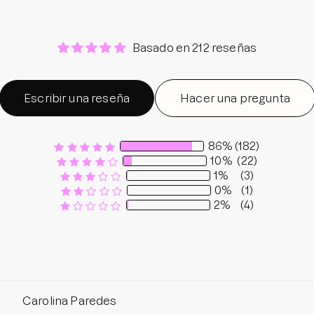
Basado en 212 reseñas
Escribir una reseña
Hacer una pregunta
86%
(182)
10%
(22)
1%
(3)
0%
(1)
2%
(4)
Sort by
Carolina Paredes