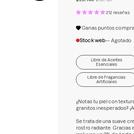
$318
/
ml
Protector S
212 reseñas
Parche par
Rastrear m
Ganas
puntos compra
Parches pa
Stock web
— Agotado
Parches p
Libre de Aceites
Esenciales
Libre de Fragancias
Artificiales
¿Notas tu piel con textur
granitos inesperados? ¡
Se trata de una suave cr
rostro radiante. Gracias