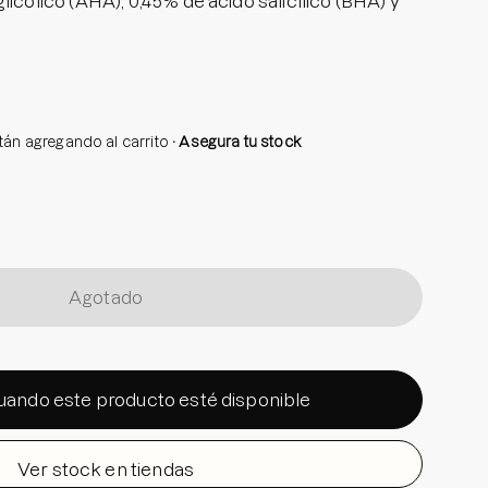
licólico (AHA), 0,45% de ácido salicílico (BHA) y
l, esta crema promete suavizar y dar luminosidad
ción. Además, ayuda a desinflamar los molestos
obarla!
stán agregando al carrito
Asegura tu stock
lizante. Recomendamos su uso nocturno y
egún tu tolerancia personal.
Agotado
uando este producto esté disponible
Ver stock en tiendas