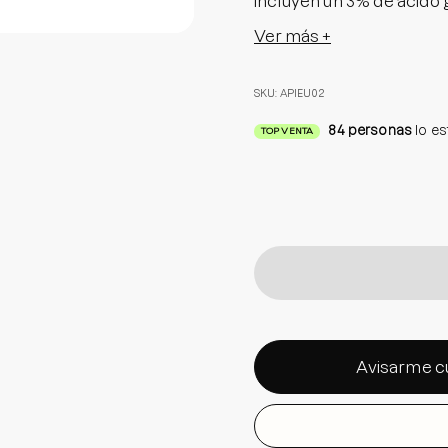
incluyen un 3% de ácido g
un 30% de savia de abedu
Ver más +
a tu piel en cada aplica
brotes.
SKU: APIEU02
¡No esperes más para pr
84
personas
lo e
TOP VENTA
Producto no fotosensibi
aumentar la frecuencia s
Tamaño: 50 ml
Avisarme c