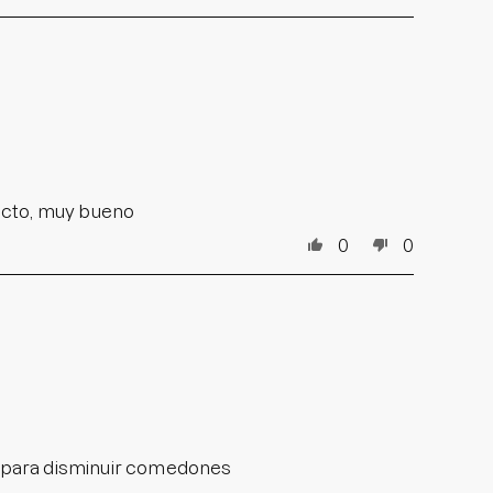
ucto, muy bueno
0
0
te para disminuir comedones