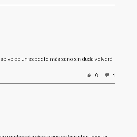
 se ve de un aspecto más sano sin duda volveré
0
1
 y realmente siento que se han atenuado un