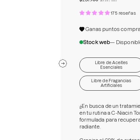
$518
/
ml
Protector S
175 reseñas
Parche par
Rastrear m
Ganas
puntos compra
Parches pa
Stock web
— Disponibl
Parches p
Libre de Aceites
Esenciales
Libre de Fragancias
Artificiales
¿En busca de un tratami
en tu rutina a C-Niacin 
formulada para recuperar
radiante.