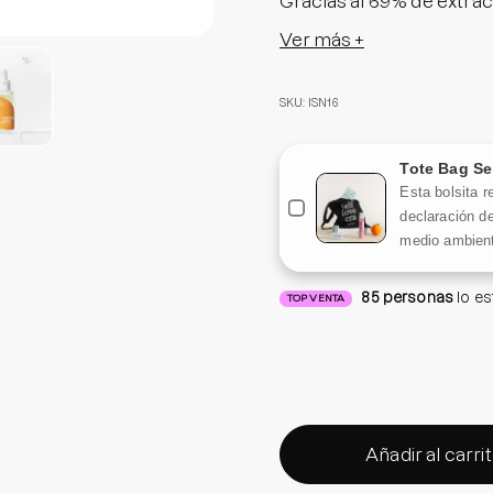
Gracias al 69% de extrac
proporcionará todo el po
Ver más +
C, que junto al 2% de ni
tono mucho más parejo y
SKU: ISN16
El shock vitaminas que e
completamente radiante
Tote Bag Se
Esta bolsita r
Tamaño: 50ml
declaración de
medio ambient
85
personas
lo e
TOP VENTA
Añadir al carri