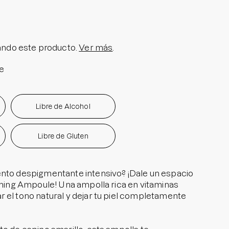
olar en Barra No.1
a granitos
i Pedido
ndo este producto.
Ver más
.
ra granitos internos
e
ara manchitas pos acné
Libre de Alcohol
Libre de Gluten
ento despigmentante intensivo? ¡Dale un espacio
Toning Ampoule! Una ampolla rica en vitaminas
 el tono natural y dejar tu piel completamente