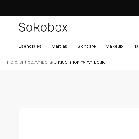
Saltar
al
contenido
Esenciales
Marcas
Skincare
Makeup
Hai
Inicio
/
Isntree
/
Ampolla
/
C-Niacin Toning Ampoule
Caja de luz de imagen abierta