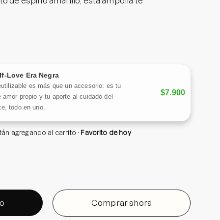
to de espino amarillo, esta ampolla te
der antioxidante y despigmentante de la vitamina
acinamida harán el dúo perfecto para conseguir un
 una piel mucho más lisa y renovada.
stabas esperando para lograr un rostro
.
lf-Love Era Negra
eutilizable es más que un accesorio: es tu
$7.900
 amor propio y tu aporte al cuidado del
e, todo en uno.
stán agregando al carrito
Favorito de hoy
to
Comprar ahora