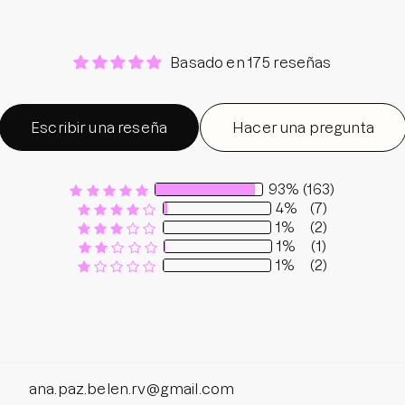
Basado en 175 reseñas
Escribir una reseña
Hacer una pregunta
93%
(163)
4%
(7)
1%
(2)
1%
(1)
1%
(2)
Sort by
ana.paz.belen.rv@gmail.com