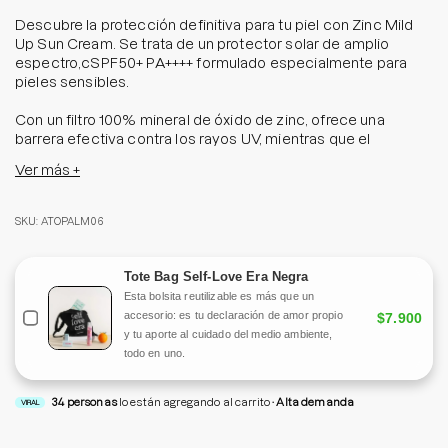
Descubre la protección definitiva para tu piel con Zinc Mild
Up Sun Cream. Se trata de un protector solar de amplio
espectro,cSPF50+ PA++++ formulado especialmente para
pieles sensibles.
Con un filtro 100% mineral de óxido de zinc, ofrece una
barrera efectiva contra los rayos UV, mientras que el
exclusivo complejo Ceramide-9S™ y una poderosa
Ver más +
combinación de 5 aminoácidos mantienen tu piel hidratada y
saludable.
SKU: ATOPALM06
Además, los extractos de alantoína y houttuynia cordata
calman y alivian la piel irritada por la exposición al sol,
brindándote una experiencia de cuidado completo y
Tote Bag Self-Love Era Negra
protección diaria.
Esta bolsita reutilizable es más que un
accesorio: es tu declaración de amor propio
$7.900
Tamaño: 65 g
y tu aporte al cuidado del medio ambiente,
todo en uno.
34
personas
lo están agregando al carrito
Alta demanda
VIRAL