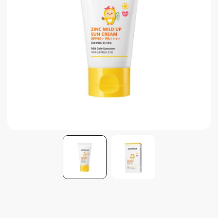
Brightening post verano
Protector Solar en Barra No.1
Parche para granitos
Rastrear mi Pedido
Parches para granitos internos
Parches para manchitas pos acné