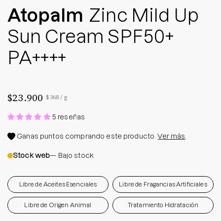
Atopalm
Zinc Mild Up
Sun Cream SPF50+
PA++++
$23.900
Precio por unidad
por
$368
/
g
5 reseñas
Ganas
puntos comprando este producto.
Ver más
.
Stock web
— Bajo stock
Libre de Aceites Esenciales
Libre de Fragancias Artificiales
Libre de Origen Animal
Tratamiento Hidratación