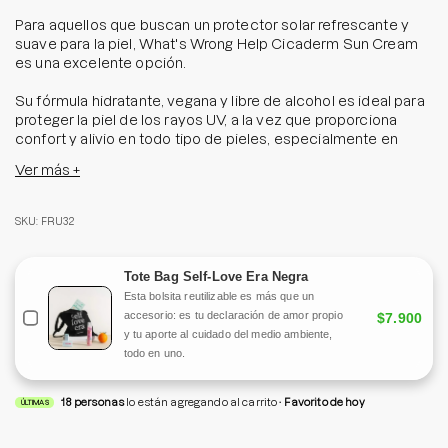
Para aquellos que buscan un protector solar refrescante y
suave para la piel, What's Wrong Help Cicaderm Sun Cream
es una excelente opción.
Su fórmula hidratante, vegana y libre de alcohol es ideal para
proteger la piel de los rayos UV, a la vez que proporciona
confort y alivio en todo tipo de pieles, especialmente en
aquellas más fatigadas, sensibles e irritadas.
Ver más +
Enriquecido con extracto de centella asiática, madecassica
X4 y mentol, ayuda a reducir instantáneamente la
SKU: FRU32
temperatura de la piel gracias a su tecnología patentada
SNOW ICE.
Tote Bag Self-Love Era Negra
Prepárate para sentir la frescura y calma al instante.
Esta bolsita reutilizable es más que un
accesorio: es tu declaración de amor propio
$7.900
Producto vegano certificado.
y tu aporte al cuidado del medio ambiente,
todo en uno.
*Tipo de filtro: Mixto
18
personas
lo están agregando al carrito
Favorito de hoy
Tamaño: 50g
ÚLTIMAS