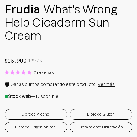
Frudia
What's Wrong
Help Cicaderm Sun
Cream
$15.900
Precio por unidad
por
$318
/
g
12 reseñas
Ganas
puntos comprando este producto.
Ver más
.
Stock web
— Disponible
Libre de Alcohol
Libre de Gluten
Libre de Origen Animal
Tratamiento Hidratación