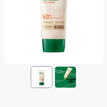
Brightening post verano
Protector Solar en Barra No.1
Parche para granitos
Rastrear mi Pedido
Parches para granitos internos
Parches para manchitas pos acné