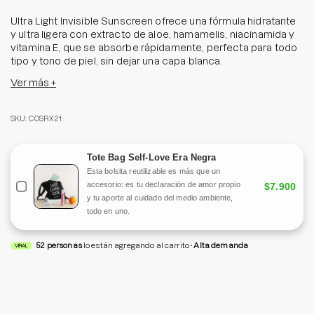
Ultra Light Invisible Sunscreen ofrece una fórmula hidratante
y ultra ligera con extracto de aloe, hamamelis, niacinamida y
vitamina E, que se absorbe rápidamente, perfecta para todo
tipo y tono de piel, sin dejar una capa blanca.
Ver más +
Con cada aplicación, brinda protección contra los rayos UVA
y UVB, mientras refresca, humecta y calma la piel.
SKU: COSRX21
Olvídate de la sensación grasa o pesada y disfruta del paso
más importante de tu rutina de cuidado.
Tote Bag Self-Love Era Negra
Tamaño: 50 ml
Esta bolsita reutilizable es más que un
accesorio: es tu declaración de amor propio
$7.900
y tu aporte al cuidado del medio ambiente,
todo en uno.
52
personas
lo están agregando al carrito
Alta demanda
VIRAL