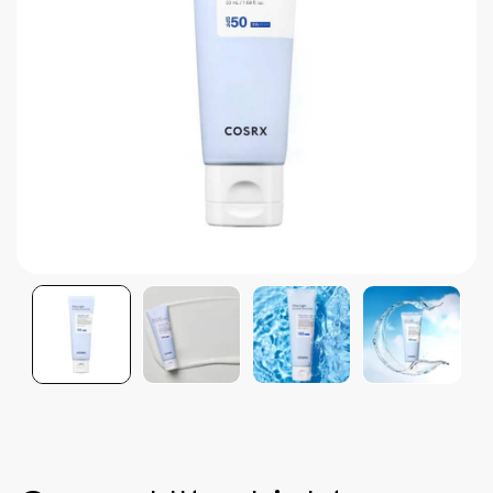
Brightening post verano
Protector Solar en Barra No.1
Parche para granitos
Rastrear mi Pedido
Parches para granitos internos
Parches para manchitas pos acné