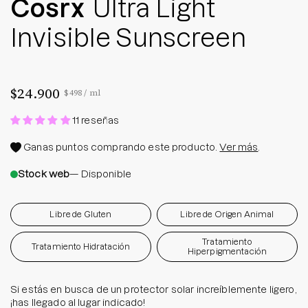
Cosrx
Ultra Light
Invisible Sunscreen
$24.900
Precio por unidad
por
$498
/
ml
11 reseñas
Ganas
puntos comprando este producto.
Ver más
.
Stock web
— Disponible
Libre de Gluten
Libre de Origen Animal
Tratamiento
Tratamiento Hidratación
Hiperpigmentación
Si estás en busca de un protector solar increíblemente ligero,
¡has llegado al lugar indicado!