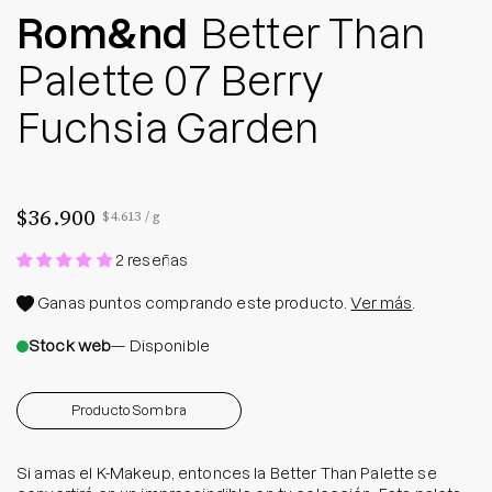
Rom&nd
Better Than
Palette 07 Berry
Fuchsia Garden
$36.900
Precio por unidad
por
$4.613
/
g
2 reseñas
Ganas
puntos comprando este producto.
Ver más
.
Stock web
— Disponible
Producto Sombra
Si amas el K-Makeup, entonces la Better Than Palette se