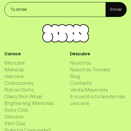
Enviar
Conoce
Descubre
Skincare
Nosotros
Makeup
Nuestras Tiendas
Haircare
Blog
Colecciones
Contacto
Rutina Otoño
Venta Mayorista
Glass Skin Ritual
Encuentra tu tienda más
Brightening Manchas
cercana
Soko Club
Glosario
Skin Quiz
Nuestra Comunidad