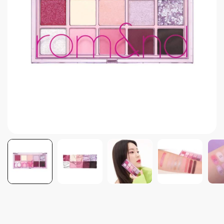
Brightening post verano
Protector Solar en Barra No.1
Parche para granitos
Rastrear mi Pedido
Parches para granitos internos
Parches para manchitas pos acné