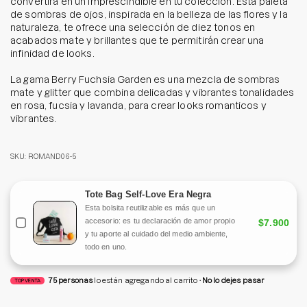
convertirá en un imprescindible en tu colección. Esta paleta
de sombras de ojos, inspirada en la belleza de las flores y la
naturaleza, te ofrece una selección de diez tonos en
acabados mate y brillantes que te permitirán crear una
infinidad de looks.
La gama Berry Fuchsia Garden es una mezcla de sombras
mate y glitter que combina delicadas y vibrantes tonalidades
en rosa, fucsia y lavanda, para crear looks romanticos y
vibrantes.
SKU: ROMAND06-5
Tote Bag Self-Love Era Negra
Esta bolsita reutilizable es más que un
accesorio: es tu declaración de amor propio
$7.900
y tu aporte al cuidado del medio ambiente,
todo en uno.
75
personas
lo están agregando al carrito
No lo dejes pasar
TOP VENTA