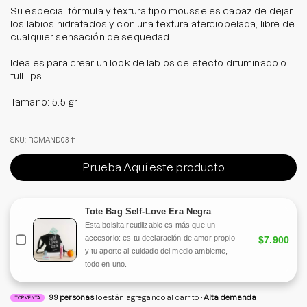
Su especial fórmula y textura tipo mousse es capaz de dejar
los labios hidratados y con una textura aterciopelada, libre de
cualquier sensación de sequedad.
Ideales para crear un look de labios de efecto difuminado o
full lips.
Tamaño: 5.5 gr
SKU: ROMAND03-11
Prueba Aquí este producto
Tote Bag Self-Love Era Negra
Esta bolsita reutilizable es más que un
accesorio: es tu declaración de amor propio
$7.900
y tu aporte al cuidado del medio ambiente,
todo en uno.
99
personas
lo están agregando al carrito
Alta demanda
TOP VENTA