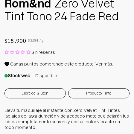
Rom&nd
Zero Velvet
Tint Tono 24 Fade Red
$15.900
Precio por unidad
por
$2.891
/
g
Sin reseñas
Ganas
puntos comprando este producto.
Ver más
.
Stock web
— Disponible
Libre de Gluten
Producto Tinte
Eleva tu maquillaje al instante con Zero Velvet Tint. Tintes
labiales de larga duración y de acabado mate que dejarán tus
labios completamente suaves y con un color vibrante en
todo momento.