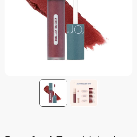
Brightening post verano
Protector Solar en Barra No.1
Parche para granitos
Rastrear mi Pedido
Parches para granitos internos
Parches para manchitas pos acné