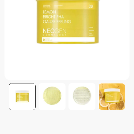
Brightening post verano
Protector Solar en Barra No.1
Parche para granitos
Rastrear mi Pedido
Parches para granitos internos
Parches para manchitas pos acné