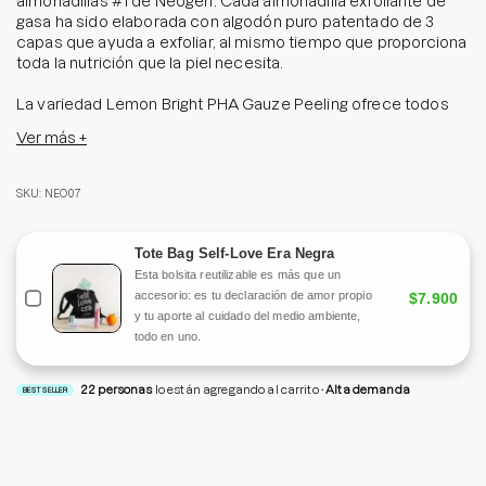
almohadillas #1 de Neogen. Cada almohadilla exfoliante de
gasa ha sido elaborada con algodón puro patentado de 3
capas que ayuda a exfoliar, al mismo tiempo que proporciona
toda la nutrición que la piel necesita.
La variedad Lemon Bright PHA Gauze Peeling ofrece todos
los beneficios del extracto de limón y otros cítricos, que
Ver más +
junto con el glutatión, la vitamina C y la niacinamida, forman la
combinación perfecta para lograr un rostro radiante y
revitalizado.
SKU: NEO07
Además, cuenta con una combinación de PHA, AHA, BHA y
LHA para ayudar a suavizar la textura y proporcionar
Tote Bag Self-Love Era Negra
luminosidad a la piel.
Esta bolsita reutilizable es más que un
accesorio: es tu declaración de amor propio
$7.900
Fórmula mejorada con 15 vitaminas, 8 tipos de ácido
y tu aporte al cuidado del medio ambiente,
hialurónico y 5 tipos de ceramidas.
todo en uno.
Tamaño: 190 ml/ 30 pads
22
personas
lo están agregando al carrito
Alta demanda
BEST SELLER