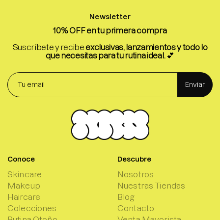
Newsletter
10% OFF en tu primera compra
Suscríbete y recibe
exclusivas, lanzamientos y todo lo
que necesitas para tu rutina ideal.
💕
Enviar
Conoce
Descubre
Skincare
Nosotros
Makeup
Nuestras Tiendas
Haircare
Blog
Colecciones
Contacto
Rutina Otoño
Venta Mayorista