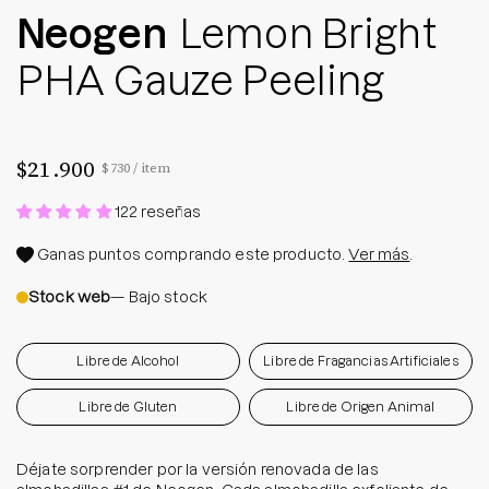
Neogen
Lemon Bright
PHA Gauze Peeling
$21.900
Precio por unidad
por
$730
/
item
122 reseñas
Ganas
puntos comprando este producto.
Ver más
.
Stock web
— Bajo stock
Libre de Alcohol
Libre de Fragancias Artificiales
Libre de Gluten
Libre de Origen Animal
Déjate sorprender por la versión renovada de las