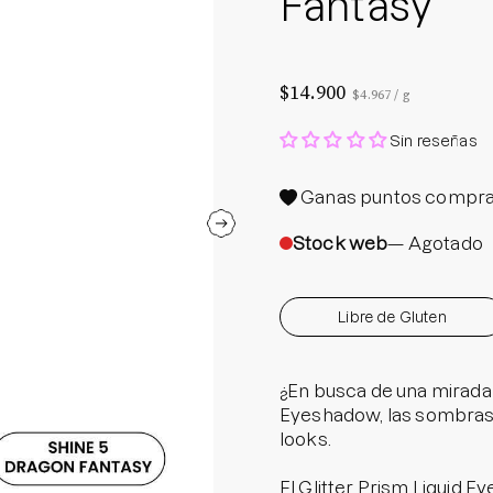
Fantasy
Protector S
Parche par
Rastrear m
$14.900
Precio por unidad
por
$4.967
/
g
Parches pa
Sin reseñas
Parches p
Ganas
puntos compra
Stock web
— Agotado
Libre de Gluten
¿En busca de una mirada 
Eyeshadow, las sombras l
looks.
El Glitter Prism Liquid 