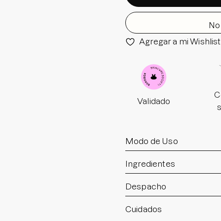
Tamaño: 3 gr
No 
Agregar a mi Wishlist
C
Validado
Modo de Uso
Ingredientes
Despacho
Cuidados