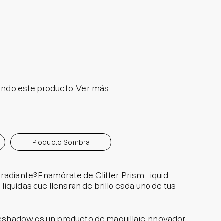
olar en Barra No.1
a granitos
i Pedido
ra granitos internos
ara manchitas pos acné
ndo este producto.
Ver más
.
Producto Sombra
radiante? Enamórate de Glitter Prism Liquid
íquidas que llenarán de brillo cada uno de tus
Eyeshadow es un producto de maquillaje innovador