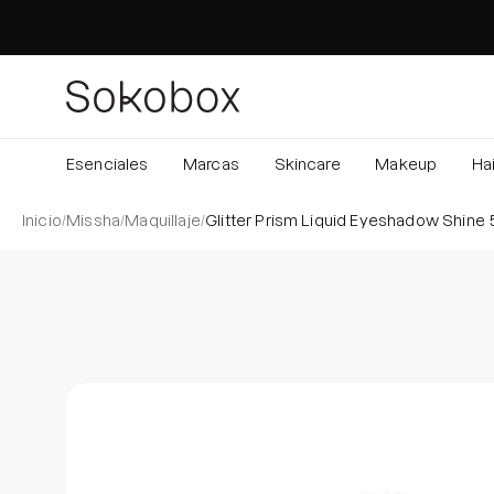
Saltar
al
contenido
Esenciales
Marcas
Skincare
Makeup
Hai
Inicio
/
Missha
/
Maquillaje
/
Glitter Prism Liquid Eyeshadow Shine
Caja de luz de imagen abierta